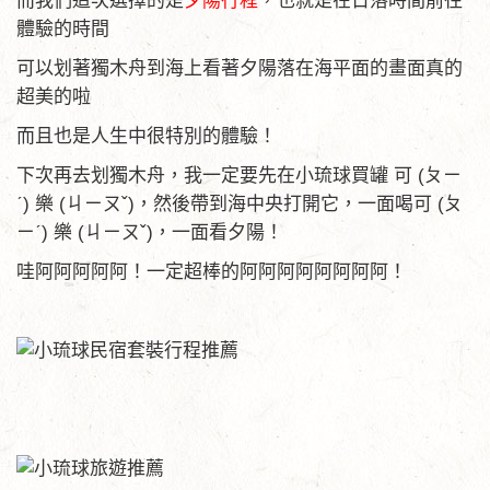
而我們這次選擇的是
夕陽行程
，也就是在日落時間前往
體驗的時間
可以划著獨木舟到海上看著夕陽落在海平面的畫面真的
超美的啦
而且也是人生中很特別的體驗！
下次再去划獨木舟，我一定要先在小琉球買罐 可 (ㄆㄧ
ˊ) 樂 (ㄐㄧㄡˇ)，然後帶到海中央打開它，一面喝可 (ㄆ
ㄧˊ) 樂 (ㄐㄧㄡˇ)，一面看夕陽！
哇阿阿阿阿阿！一定超棒的阿阿阿阿阿阿阿阿！