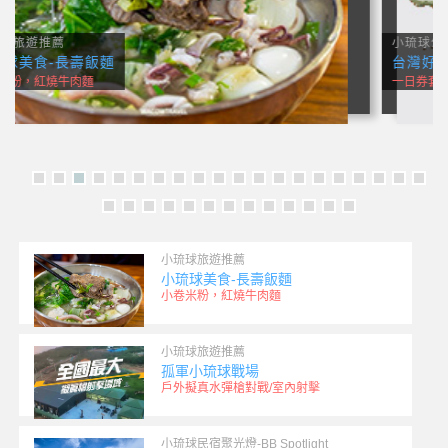
小琉球公告
台灣好行小琉球線2026正式啟程
一日券套票只要100
小琉球旅遊推薦
小琉球美食-長壽飯麵
小卷米粉，紅燒牛肉麵
小琉球旅遊推薦
孤軍小琉球戰場
戶外擬真水彈槍對戰/室內射擊
小琉球民宿聚光燈-BB Spotlight