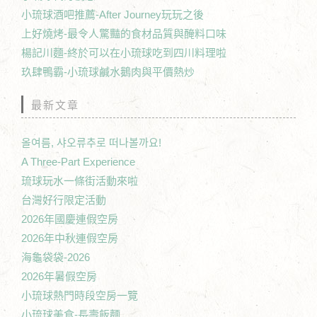
小琉球酒吧推薦-After Journey玩玩之後
上好燒烤-最令人驚豔的食材品質與醃料口味
楊記川麵-終於可以在小琉球吃到四川料理啦
玖肆鴨霸-小琉球鹹水鵝肉與平價熱炒
最新文章
올여름, 샤오류추로 떠나볼까요!
A Three-Part Experience
琉球玩水一條街活動來啦
台灣好行限定活動
2026年國慶連假空房
2026年中秋連假空房
海龜袋袋-2026
2026年暑假空房
小琉球熱門時段空房一覽
小琉球美食-長壽飯麵