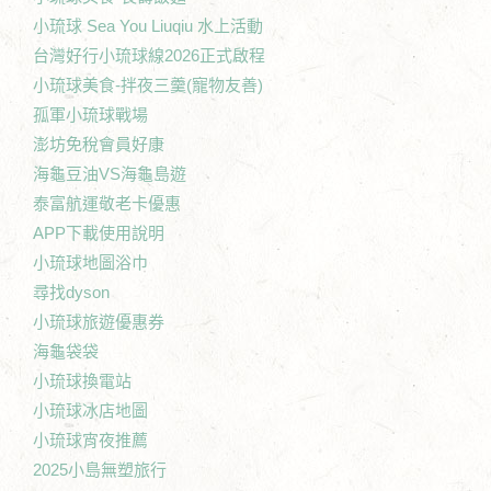
小琉球 Sea You Liuqiu 水上活動
台灣好行小琉球線2026正式啟程
小琉球美食-拌夜三羹(寵物友善)
孤軍小琉球戰場
澎坊免稅會員好康
海龜豆油VS海龜島遊
泰富航運敬老卡優惠
APP下載使用說明
小琉球地圖浴巾
尋找dyson
小琉球旅遊優惠券
海龜袋袋
小琉球換電站
小琉球冰店地圖
小琉球宵夜推薦
2025小島無塑旅行