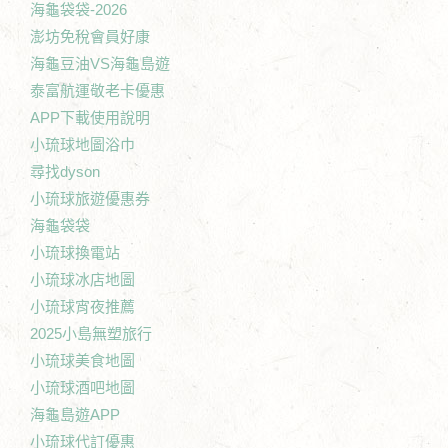
海龜袋袋-2026
澎坊免稅會員好康
海龜豆油VS海龜島遊
泰富航運敬老卡優惠
APP下載使用說明
小琉球地圖浴巾
尋找dyson
小琉球旅遊優惠券
海龜袋袋
小琉球換電站
小琉球冰店地圖
小琉球宵夜推薦
2025小島無塑旅行
小琉球美食地圖
小琉球酒吧地圖
海龜島遊APP
小琉球代訂優惠