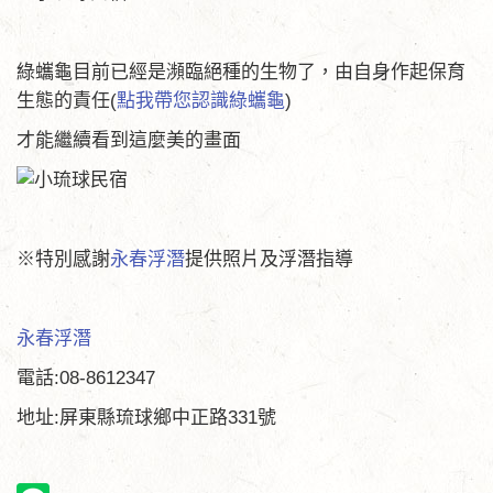
綠蠵龜目前已經是瀕臨絕種的生物了，由自身作起保育
生態的責任(
點我帶您認識綠蠵龜
)
才能繼續看到這麼美的畫面
※特別感謝
永春浮潛
提供照片及浮潛指導
永春浮潛
電話:08-8612347
地址:屏東縣琉球鄉中正路331號