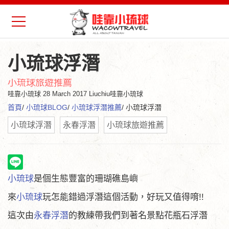
小琉球浮潛
小琉球旅遊推薦
哇靠小琉球
28 March 2017 Liuchiu哇靠小琉球
首頁
/
小琉球BLOG
/
小琉球浮潛推薦
/ 小琉球浮潛
小琉球浮潛
永春浮潛
小琉球旅遊推薦
小琉球
是個生態豐富的珊瑚礁島嶼
來
小琉球
玩怎能錯過浮潛這個活動，好玩又值得唷!!
這次由
永春浮潛
的教練帶我們到著名景點花瓶石浮潛