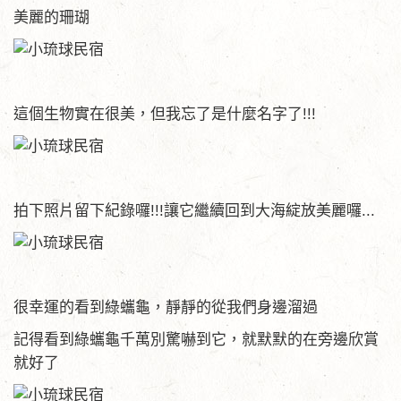
美麗的珊瑚
這個生物實在很美，但我忘了是什麼名字了!!!
拍下照片留下紀錄囉!!!讓它繼續回到大海綻放美麗囉...
很幸運的看到綠蠵龜，靜靜的從我們身邊溜過
記得看到綠蠵龜千萬別驚嚇到它，就默默的在旁邊欣賞
就好了