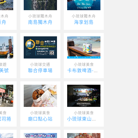
獨木舟
小琉球獨木舟
小琉球獨木舟
行舟
南島獨木舟
海享划島
旅遊
小琉球交通
小琉球美食
美號
聯合停車場
卡布敦啤酒-Captain
美食
小琉球美食
小琉球美食
起司捲
廟口點心站
小琉球東山鴨頭