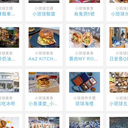
琉球交通
小琉球交通
小琉球美食
小琉球
小琉球聯盟
烏鬼洞5號
小琉球
小琉球租車推薦-速達海灣
琉球美食
小琉球美食
小琉球美食
小琉球
Bula冷奶油咖椰吐司
A&Z KITCHEN
賣肉MY ROLL捲餅店
琉球美食
小琉球美食
小琉球伴手禮
小琉球
這吃冰吧
琉球海禮
小島漢堡_小琉球漢堡_小琉球美式漢堡_Xiaoliuqiu Am