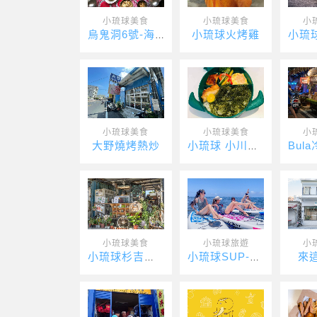
小琉球美食
小琉球美食
小
小琉球火烤雞
烏鬼洞6號-海濤客
小琉球美食
小琉球美食
小
大野燒烤熱炒
小琉球 小川壽司 海龜便當
小琉球美食
小琉球旅遊
小
來
小琉球杉吉商行
小琉球SUP-緣海SUP