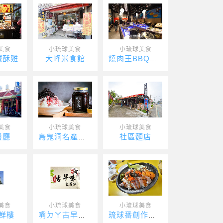
美食
小琉球美食
小琉球美食
鹹酥雞
大峰米食館
燒肉王BBQ吃到飽
美食
小琉球美食
小琉球美食
餐廳
社區麵店
烏鬼洞名產中心
美食
小琉球美食
小琉球美食
鮮樓
嘴ㄉㄚ古早味紅茶冰
琉球番創作壽司