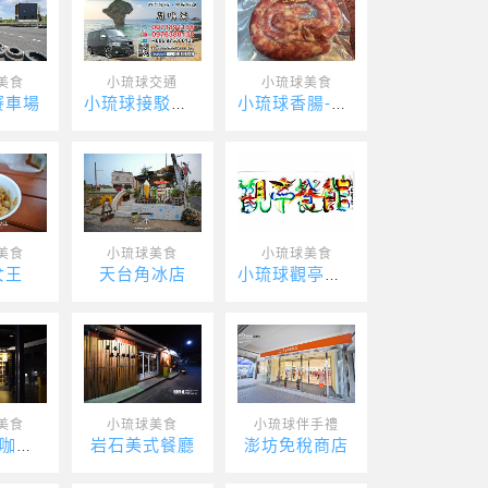
美食
小琉球交通
小琉球美食
賽車場
小琉球接駁車-吉品瘋台灣
小琉球香腸-李二代
美食
小琉球美食
小琉球美食
女王
天台角冰店
小琉球觀亭餐館
美食
小琉球美食
小琉球伴手禮
岩石美式餐廳
澎坊免稅商店
灰窯人文咖啡館