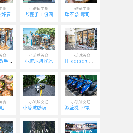
美食
小琉球美食
小琉球美食
允好嘉
老甕手工粉圓
肆不惑 壽司．丼
美食
小琉球美食
小琉球美食
小琉球海找冰
日安島Q嫩手作仙草
Hi dessert 蛋糕甜點專賣店
美食
小琉球交通
小琉球交通
小琉球五點燒烤
小琉球鷗騎娜娃電動車
源盛機車/電動車出租