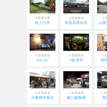
小琉球交通
小琉球美食
小
陸上行舟
烏鬼洞商店街
山豬
小琉球美食
小琉球美食
小
Bar25
9倉酒吧
紐
小琉球美食
小琉球美食
小琉
洪媽媽早餐店
廟口鹹酥雞
服