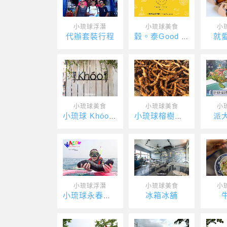
小琉球浮潛
小琉球美食
小
代辦套裝行程
就
穀。泰Good Thai
小琉球美食
小琉球美食
小
派
小琉球 Khóo 果子菓子
小琉球榕樹下麻花捲
小琉球浮潛
小琉球美食
小
冰箱冰舖
小琉球永春浮潛