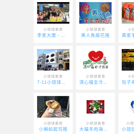
小琉球美食
小琉球美食
小
美人魚麻花捲
李家大厝 - 一琉麻花捲
小琉球美食
小琉球美食
小
7-11小琉球中正店
清心福全冷飲/琉球店
小琉球美食
小琉球美食
小琉
小蝌蚪起司捲
大福羊肉海鮮店