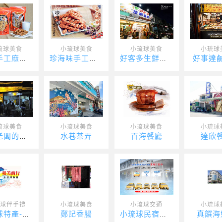
琉球美食
小琉球美食
小琉球美食
小琉球
好事達
黃家手工麻花捲
珍海味手工麻花捲
好客多生鮮超市
琉球美食
小琉球美食
小琉球美食
小琉球
水巷茶弄
百海餐廳
達欣
包子老闆的爆漿饅頭
球伴手禮
小琉球美食
小琉球交通
小琉球
鄭記香腸
真饌海
小琉球特產-和美商行
小琉球民宿接駁車-東琉計程車