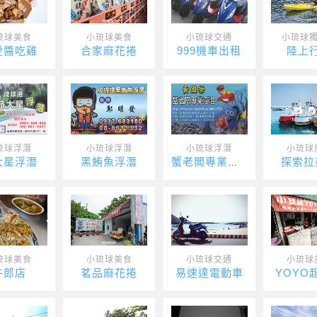
琉球美食
小琉球美食
小琉球交通
小琉球
愛醬吃雞
合家麻花捲
999機車出租
陸上
琉球浮潛
小琉球浮潛
小琉球浮潛
小琉球
大星浮潛
黑鮪魚浮潛
探索拉
蟹老闆專業浮潛
琉球美食
小琉球美食
小琉球交通
小琉球
牛郎店
茗品麻花捲
易速達電動車
YOYO