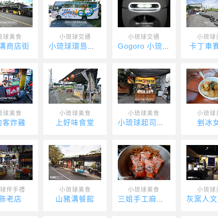
琉球美食
小琉球交通
小琉球交通
小琉球
溝商店街
卡丁車
小琉球環島接駁車
Gogoro 小琉球（尚美租車）
琉球美食
小琉球美食
小琉球美食
小琉球
約客炸雞
上好味食堂
剉冰
小琉球起司捲餅
球伴手禮
小琉球美食
小琉球美食
小琉球
飾老店
山豬溝餐館
三姐手工麻花捲