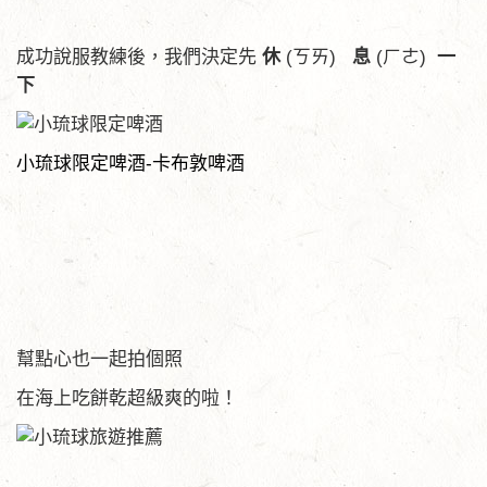
成功說服教練後，我們決定先
休
(ㄎㄞ)
息
(ㄏㄜ)
一
下
小琉球限定啤酒
-
卡布敦啤酒
幫點心也一起拍個照
在海上吃餅乾超級爽的啦！