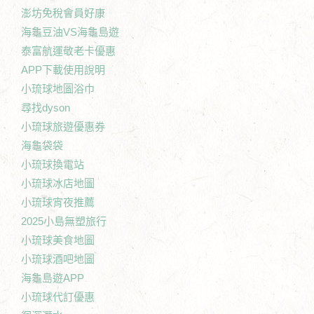
澎坊免稅會員好康
海龜豆油VS海龜島遊
泰富航運敬老卡優惠
APP下載使用說明
小琉球地圖浴巾
尋找dyson
小琉球旅遊優惠券
海龜袋袋
小琉球換電站
小琉球冰店地圖
小琉球宵夜推薦
2025小島無塑旅行
小琉球美食地圖
小琉球酒吧地圖
海龜島遊APP
小琉球代訂優惠