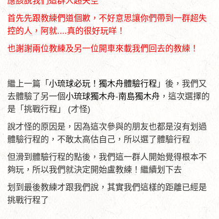
應該說我們這群人超失空
首先先跟教練們道個歉，不好意思讓你們帶到一群超失
控的人，阿就....真的很好玩咩！
也謝謝兩位教練及另一位開車來載我們回去的教練！
繼上一篇「
小琉球必玩！獨木舟體驗行程
」後，我們又
去體驗了另一個
小琉球獨木舟
-
南島獨木舟
，這次選擇的
是「挑戰行程」 (才怪)
說才怪的原因是，因為這次參與的朋友也都是沒有划過
體驗行程的，不敢太高估自己，所以選了體驗行程
但滑到體驗行程的點後，我們這一群人開始覺得根本不
夠玩，所以我們就決定開始盧教練！繼續划下去
划到最後教練才跟我們說，其實我們這樣的距離已經是
挑戰行程了