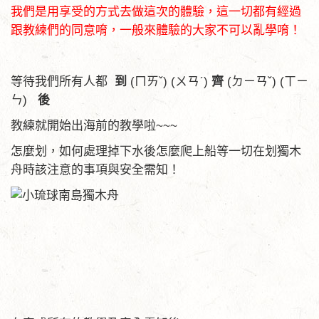
我們是用享受的方式去做這次的體驗，這一切都有經過
跟教練們的同意唷，一般來體驗的大家不可以亂學唷！
等待我們所有人都
到
(ㄇㄞˇ) (ㄨㄢˊ)
齊
(ㄉㄧㄢˇ) (ㄒㄧ
ㄣ)
後
教練就開始出海前的教學啦~~~
怎麼划，如何處理掉下水後怎麼爬上船等一切在划獨木
舟時該注意的事項與安全需知！