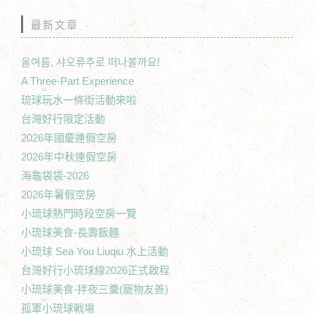
最新文章
올여름, 샤오류추로 떠나볼까요!
A Three-Part Experience
琉球玩水一條街活動來啦
台灣好行限定活動
2026年國慶連假空房
2026年中秋連假空房
海龜袋袋-2026
2026年暑假空房
小琉球熱門時段空房一覽
小琉球美食-長壽飯麵
小琉球 Sea You Liuqiu 水上活動
台灣好行小琉球線2026正式啟程
小琉球美食-拌夜三羹(寵物友善)
孤軍小琉球戰場