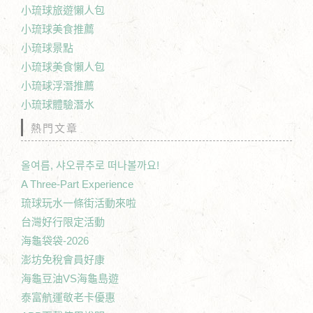
小琉球旅遊懶人包
小琉球美食推薦
小琉球景點
小琉球美食懶人包
小琉球浮潛推薦
小琉球體驗潛水
熱門文章
올여름, 샤오류추로 떠나볼까요!
A Three-Part Experience
琉球玩水一條街活動來啦
台灣好行限定活動
海龜袋袋-2026
澎坊免稅會員好康
海龜豆油VS海龜島遊
泰富航運敬老卡優惠