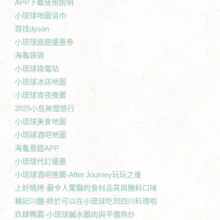
APP下載使用說明
小琉球地圖浴巾
尋找dyson
小琉球旅遊優惠券
海龜袋袋
小琉球換電站
小琉球冰店地圖
小琉球宵夜推薦
2025小島無塑旅行
小琉球美食地圖
小琉球酒吧地圖
海龜島遊APP
小琉球代訂優惠
小琉球酒吧推薦-After Journey玩玩之後
上好燒烤-最令人驚豔的食材品質與醃料口味
楊記川麵-終於可以在小琉球吃到四川料理啦
玖肆鴨霸-小琉球鹹水鵝肉與平價熱炒