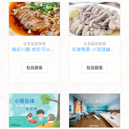
哇靠腦闆專欄
哇靠腦闆專欄
楊記川麵-終於可以在小琉球吃到四川料理啦
玖肆鴨霸-小琉球鹹水鵝肉與平價熱炒
點我觀看
點我觀看