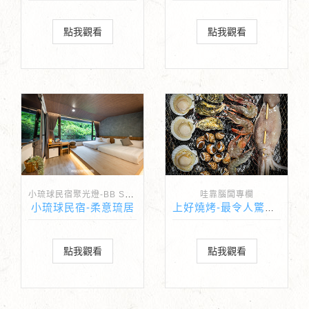
點我觀看
點我觀看
小琉球民宿聚光燈-BB Spotlight
哇靠腦闆專欄
小琉球民宿-柔意琉居
上好燒烤-最令人驚豔的食材品質與醃料口味
點我觀看
點我觀看