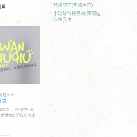
苞棧旅宿(包棟民宿)
觀看
小琉球包棟民宿-莫蘭迪
包棟民宿
島遊APP
袋袋
龜袋袋 - 小島減塑一起
自備購物袋開始,小琉球
定