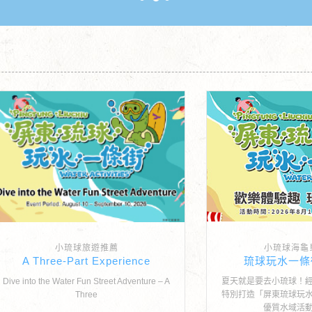
小琉球旅遊推薦
小琉球海龜
A Three-Part Experience
琉球玩水一條
Dive into the Water Fun Street Adventure – A
夏天就是要去小琉球！
Three
特別打造「屏東琉球玩
優質水域活