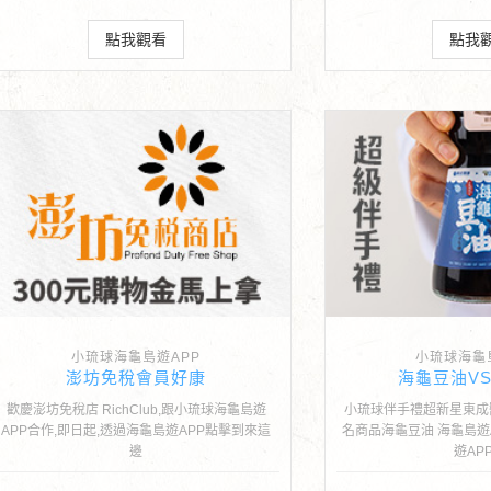
點我觀看
點我
小琉球海龜島遊APP
小琉球海龜
澎坊免稅會員好康
海龜豆油V
歡慶澎坊免稅店 RichClub,跟小琉球海龜島遊
小琉球伴手禮超新星東成
APP合作,即日起,透過海龜島遊APP點擊到來這
名商品海龜豆油 海龜島遊
邊
遊AP