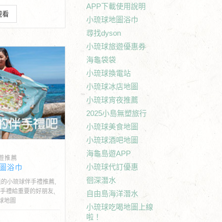
APP下載使用說明
觀看
小琉球地圖浴巾
尋找dyson
小琉球旅遊優惠券
海龜袋袋
小琉球換電站
小琉球冰店地圖
小琉球宵夜推薦
2025小島無塑旅行
小琉球美食地圖
小琉球酒吧地圖
海龜島遊APP
遊推薦
小琉球代訂優惠
圖浴巾
徊深潛水
義的小琉球伴手禮推薦,
手禮給重要的好朋友,
自由島海洋潛水
球地圖
小琉球吃喝地圖上線
啦！