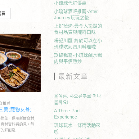
小琉球代訂優惠
小琉球酒吧推薦-After
觀看
Journey玩玩之後
上好燒烤-最令人驚豔的
食材品質與醃料口味
楊記川麵-終於可以在小
琉球吃到四川料理啦
玖肆鴨霸-小琉球鹹水鵝
肉與平價熱炒
最新文章
올여름, 샤오류추로 떠나
볼까요!
食推薦
三羹(寵物友善)
A Three-Part
Experience
海鮮羹，選用新鮮食材
，真材實料看的見，每
琉球玩水一條街活動來
海的鮮甜滋
啦