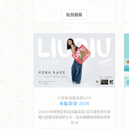
點我觀看
小琉球海龜島遊APP
海龜袋袋-2026
2026小琉球限定商品海龜袋袋 (這次還有雨天版
喔!!)落實低碳減塑生活，從自備購物袋開始想拿
到 M