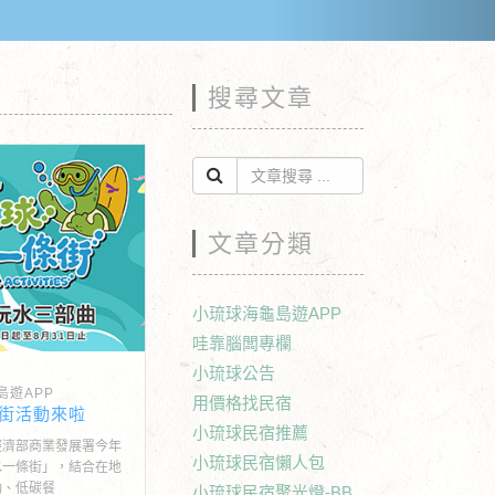
搜尋文章
文章分類
小琉球海龜島遊APP
哇靠腦闆專欄
小琉球公告
島遊APP
用價格找民宿
街活動來啦
小琉球民宿推薦
經濟部商業發展署今年
小琉球民宿懶人包
水一條街」，結合在地
動、低碳餐
小琉球民宿聚光燈-BB