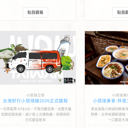
點我觀看
點我
小琉球公告
小琉球美
台灣好行小琉球線2026正式啟程
小琉球美食-拌夜
一日券套票 NT$100，不限次數搭乘，玩整天最
來自海島小琉球的鮮美
划算低碳旅遊，減少島上交通負擔，用環保的
熬煮，古早味濃郁湯頭
方式愛這座海
一口都是大