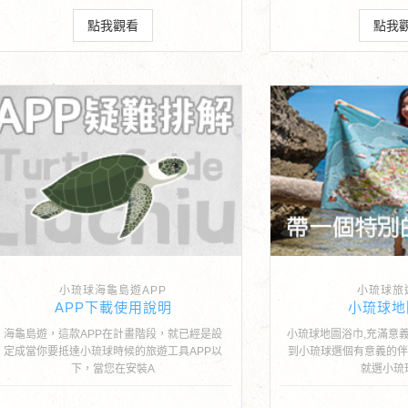
點我觀看
點我
小琉球海龜島遊APP
小琉球旅
APP下載使用說明
小琉球地
海龜島遊，這款APP在計畫階段，就已經是設
小琉球地圖浴巾,充滿意
定成當你要抵達小琉球時候的旅遊工具APP以
到小琉球選個有意義的伴
下，當您在安裝A
就選小琉