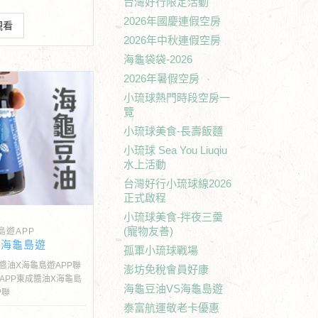
台灣好行限定活動
2026年國慶連假空房
觀看
2026年中秋連假空房
海龜袋袋-2026
2026年暑假空房
小琉球熱門時段空房一
覽
小琉球美食-長壽飯麵
小琉球 Sea You Liuqiu
水上活動
台灣好行小琉球線2026
正式啟程
小琉球美食-拌夜三羹
(寵物友善)
島遊APP
S海龜島遊
孤軍小琉球戰場
醬油X海龜島遊APP聯
澎坊免稅會員好康
APP東成醬油X海龜島
海龜豆油VS海龜島遊
P聯
泰富航運敬老卡優惠