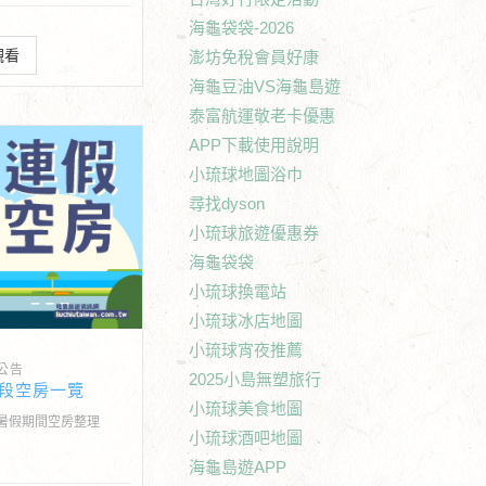
海龜袋袋-2026
觀看
澎坊免稅會員好康
海龜豆油VS海龜島遊
泰富航運敬老卡優惠
APP下載使用說明
小琉球地圖浴巾
尋找dyson
小琉球旅遊優惠券
海龜袋袋
小琉球換電站
小琉球冰店地圖
小琉球宵夜推薦
公告
2025小島無塑旅行
段空房一覽
小琉球美食地圖
暑假期間空房整理
小琉球酒吧地圖
海龜島遊APP