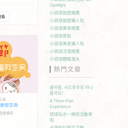
Spotlight
小琉球旅遊推薦
觀看
小琉球旅遊懶人包
小琉球美食推薦
小琉球景點
小琉球美食懶人包
小琉球浮潛推薦
小琉球體驗潛水
熱門文章
올여름, 샤오류추로 떠나
볼까요!
公告
A Three-Part
秋連假空房
Experience
秋空房資訊
琉球玩水一條街活動來
啦
台灣好行限定活動