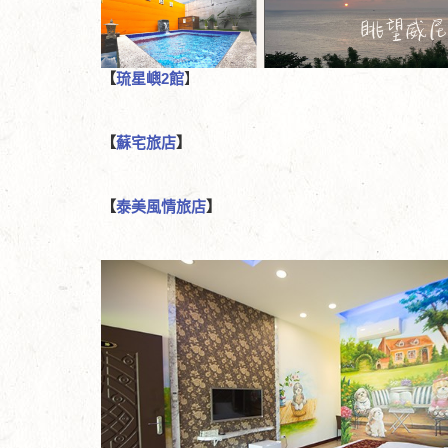
【
琉星嶼2館
】
【
蘇宅旅店
】
【
泰美風情旅店
】