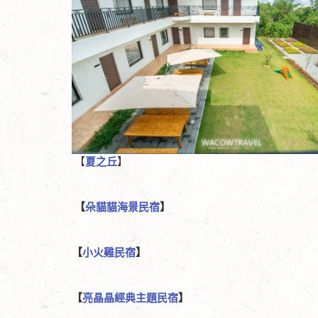
【
夏之丘
】
【
朵貓貓海景民宿
】
【
小火雞民宿​
】
【
亮晶晶經典主題民宿
】