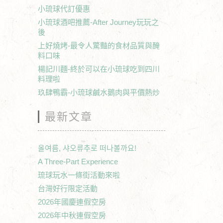
小琉球代訂優惠
小琉球酒吧推薦-After Journey玩玩之
後
上好燒烤-最令人驚豔的食材品質與醃
料口味
楊記川麵-終於可以在小琉球吃到四川
料理啦
玖肆鴨霸-小琉球鹹水鵝肉與平價熱炒
最新文章
올여름, 샤오류추로 떠나볼까요!
A Three-Part Experience
琉球玩水一條街活動來啦
台灣好行限定活動
2026年國慶連假空房
2026年中秋連假空房