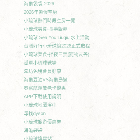
海龜袋袋-2026
2026年暑假空房
小琉球熱門時段空房一覽
小琉球美食-長壽飯麵
小琉球 Sea You Liuqiu 水上活動
台灣好行小琉球線2026正式啟程
小琉球美食-拌夜三羹(寵物友善)
孤軍小琉球戰場
澎坊免稅會員好康
海龜豆油VS海龜島遊
泰富航運敬老卡優惠
APP下載使用說明
小琉球地圖浴巾
尋找dyson
小琉球旅遊優惠券
海龜袋袋
小琉球換電站