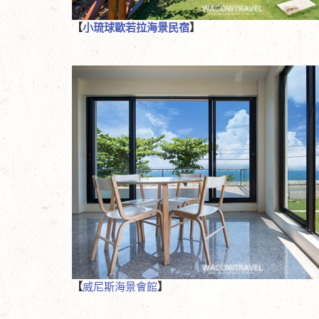
【
小琉球歐若拉海景民宿
】
【
威尼斯海景會館
】