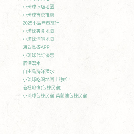
小琉球冰店地圖
小琉球宵夜推薦
2025小島無塑旅行
小琉球美食地圖
小琉球酒吧地圖
海龜島遊APP
小琉球代訂優惠
徊深潛水
自由島海洋潛水
小琉球吃喝地圖上線啦！
苞棧旅宿(包棟民宿)
小琉球包棟民宿-莫蘭迪包棟民宿