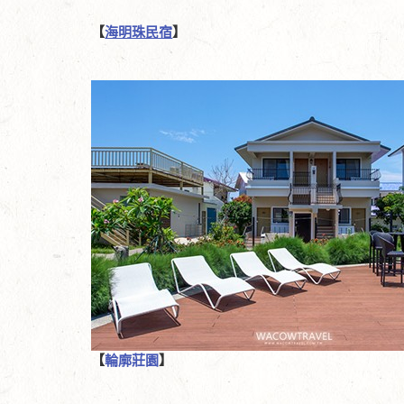
【
海明珠民宿
】
【
輪廓莊園
】