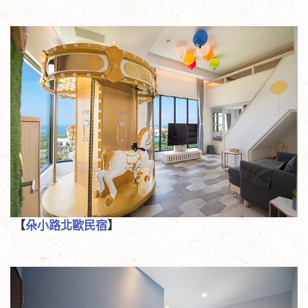
【
朵小路北歐民宿
】