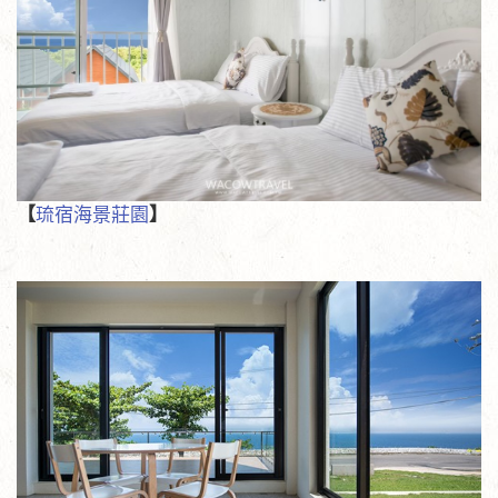
【
琉宿海景莊園
】