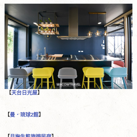
【
天台日光屋
】
【
曼．琉球2館
】
【
月掬生態旅遊民宿
】