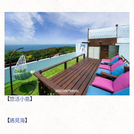
【
悠活小島
】
【
遇見海
】