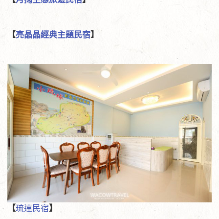
【
亮晶晶經典主題民宿
】
【
琉連民宿
】