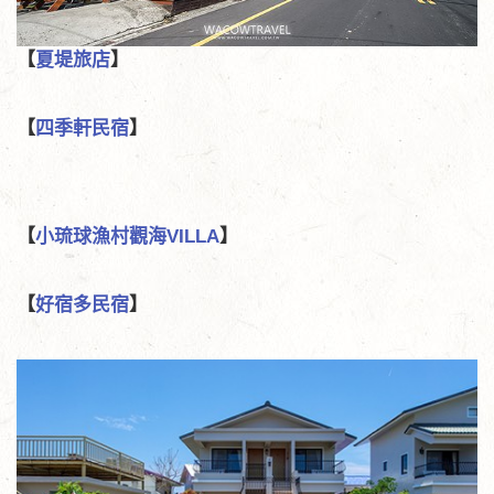
【
夏堤旅店
】
【
四季軒民宿
】
【
小琉球漁村觀海VILLA
】
【
好宿多民宿
】