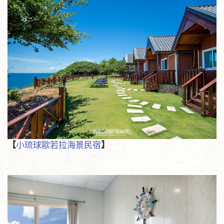
【
小琉球歐若拉海景民宿
】