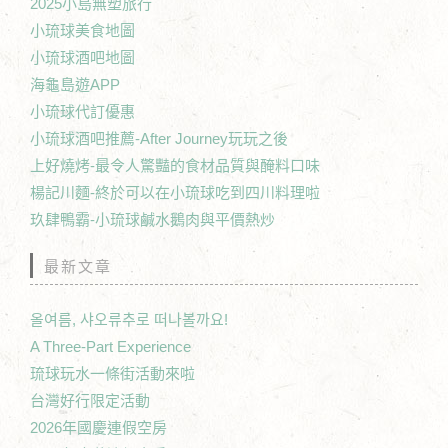
2025小島無塑旅行
小琉球美食地圖
小琉球酒吧地圖
海龜島遊APP
小琉球代訂優惠
小琉球酒吧推薦-After Journey玩玩之後
上好燒烤-最令人驚豔的食材品質與醃料口味
楊記川麵-終於可以在小琉球吃到四川料理啦
玖肆鴨霸-小琉球鹹水鵝肉與平價熱炒
最新文章
올여름, 샤오류추로 떠나볼까요!
A Three-Part Experience
琉球玩水一條街活動來啦
台灣好行限定活動
2026年國慶連假空房