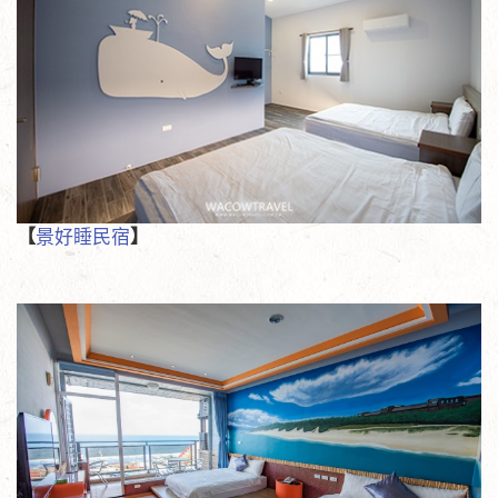
【
景好睡民宿
】