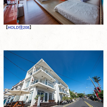
【
H
OLD住208
】