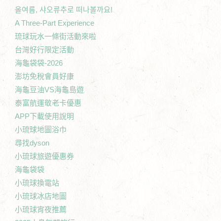
올여름, 샤오류추로 떠나볼까요!
A Three-Part Experience
琉球玩水一條街活動來啦
台灣好行限定活動
海龜袋袋-2026
澎坊免稅會員好康
海龜豆油VS海龜島遊
泰富航運敬老卡優惠
APP下載使用說明
小琉球地圖浴巾
尋找dyson
小琉球旅遊優惠券
海龜袋袋
小琉球換電站
小琉球冰店地圖
小琉球宵夜推薦