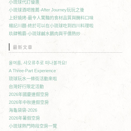
小琉球代訂優惠
小琉球酒吧推薦-After Journey玩玩之後
上好燒烤-最令人驚豔的食材品質與醃料口味
楊記川麵-終於可以在小琉球吃到四川料理啦
玖肆鴨霸-小琉球鹹水鵝肉與平價熱炒
最新文章
올여름, 샤오류추로 떠나볼까요!
A Three-Part Experience
琉球玩水一條街活動來啦
台灣好行限定活動
2026年國慶連假空房
2026年中秋連假空房
海龜袋袋-2026
2026年暑假空房
小琉球熱門時段空房一覽