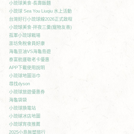
小琉球美食-長壽飯麵
小琉球 Sea You Liuqiu 水上活動
台灣好行小琉球線2026正式啟程
小琉球美食-拌夜三羹(寵物友善)
孤軍小琉球戰場
澎坊免稅會員好康
海龜豆油VS海龜島遊
泰富航運敬老卡優惠
APP下載使用說明
小琉球地圖浴巾
尋找dyson
小琉球旅遊優惠券
海龜袋袋
小琉球換電站
小琉球冰店地圖
小琉球宵夜推薦
2025小島無塑旅行