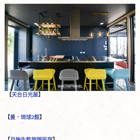
【
天台日光屋
】
【
曼．琉球2館
】
【
月掬生態旅遊民宿
】