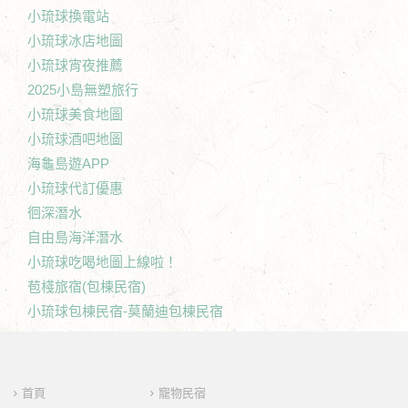
小琉球換電站
小琉球冰店地圖
小琉球宵夜推薦
2025小島無塑旅行
小琉球美食地圖
小琉球酒吧地圖
海龜島遊APP
小琉球代訂優惠
徊深潛水
自由島海洋潛水
小琉球吃喝地圖上線啦！
苞棧旅宿(包棟民宿)
小琉球包棟民宿-莫蘭迪包棟民宿
首頁
寵物民宿