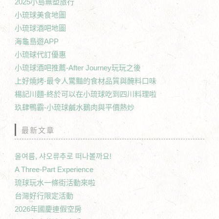
2025小島無塑旅行
小琉球美食地圖
小琉球酒吧地圖
海龜島遊APP
小琉球代訂優惠
小琉球酒吧推薦-After Journey玩玩之後
上好燒烤-最令人驚豔的食材品質與醃料口味
楊記川麵-終於可以在小琉球吃到四川料理啦
玖肆鴨霸-小琉球鹹水鵝肉與平價熱炒
最新文章
올여름, 샤오류추로 떠나볼까요!
A Three-Part Experience
琉球玩水一條街活動來啦
台灣好行限定活動
2026年國慶連假空房