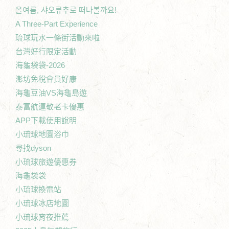
올여름, 샤오류추로 떠나볼까요!
A Three-Part Experience
琉球玩水一條街活動來啦
台灣好行限定活動
海龜袋袋-2026
澎坊免稅會員好康
海龜豆油VS海龜島遊
泰富航運敬老卡優惠
APP下載使用說明
小琉球地圖浴巾
尋找dyson
小琉球旅遊優惠券
海龜袋袋
小琉球換電站
小琉球冰店地圖
小琉球宵夜推薦