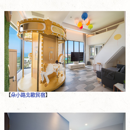
【
朵小路北歐民宿
】