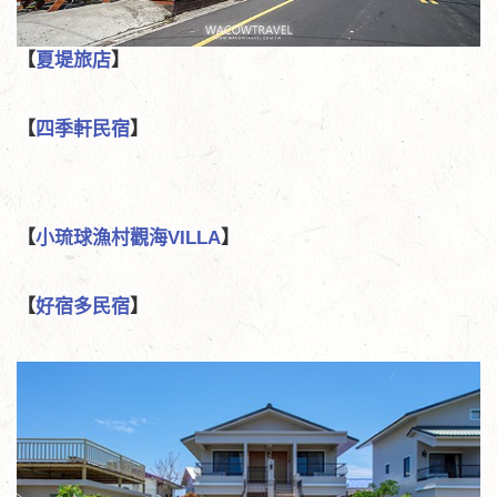
【
夏堤旅店
】
【
四季軒民宿
】
【
小琉球漁村觀海VILLA
】
【
好宿多民宿
】