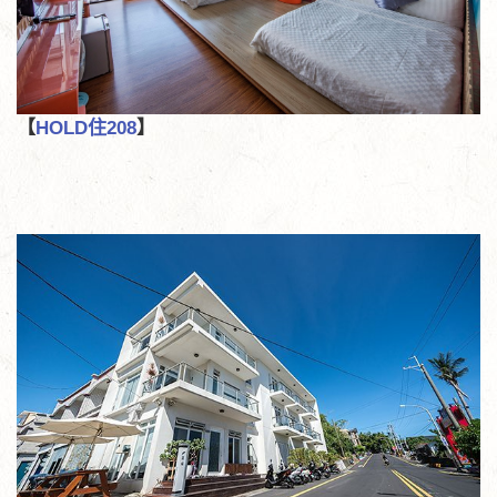
【
H
OLD住208
】