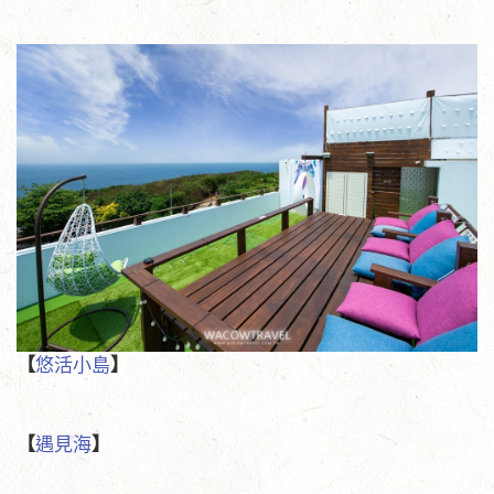
【
悠活小島
】
【
遇見海
】