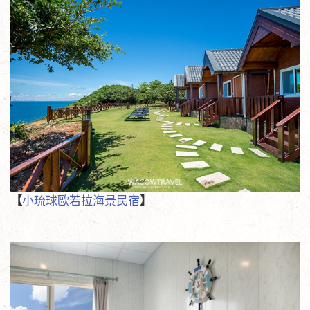
【
小琉球歐若拉海景民宿
】