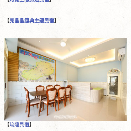
【
亮晶晶經典主題民宿
】
【
琉連民宿
】