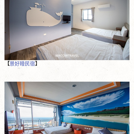
【
景好睡民宿
】