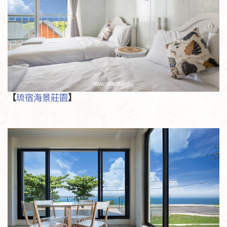
【
琉宿海景莊園
】