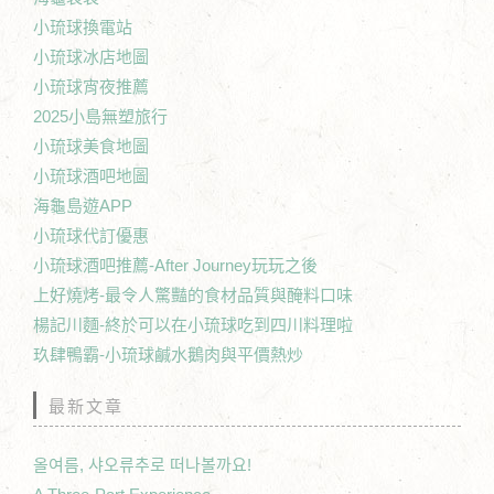
小琉球換電站
小琉球冰店地圖
小琉球宵夜推薦
2025小島無塑旅行
小琉球美食地圖
小琉球酒吧地圖
海龜島遊APP
小琉球代訂優惠
小琉球酒吧推薦-After Journey玩玩之後
上好燒烤-最令人驚豔的食材品質與醃料口味
楊記川麵-終於可以在小琉球吃到四川料理啦
玖肆鴨霸-小琉球鹹水鵝肉與平價熱炒
最新文章
올여름, 샤오류추로 떠나볼까요!