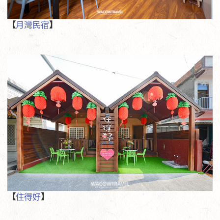
【
月灣民宿
】
【
住得好
】