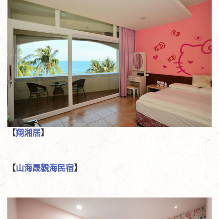
【
翔湘居
】
【
山海晟觀海民宿
】