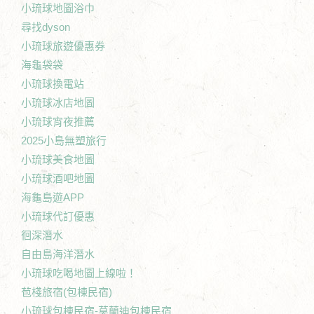
小琉球地圖浴巾
尋找dyson
小琉球旅遊優惠券
海龜袋袋
小琉球換電站
小琉球冰店地圖
小琉球宵夜推薦
2025小島無塑旅行
小琉球美食地圖
小琉球酒吧地圖
海龜島遊APP
小琉球代訂優惠
徊深潛水
自由島海洋潛水
小琉球吃喝地圖上線啦！
苞棧旅宿(包棟民宿)
小琉球包棟民宿-莫蘭迪包棟民宿