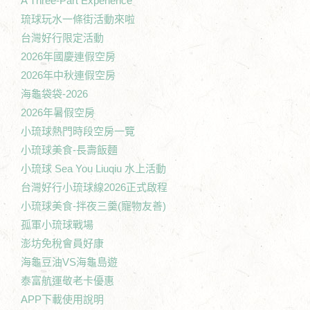
A Three-Part Experience
琉球玩水一條街活動來啦
台灣好行限定活動
2026年國慶連假空房
2026年中秋連假空房
海龜袋袋-2026
2026年暑假空房
小琉球熱門時段空房一覽
小琉球美食-長壽飯麵
小琉球 Sea You Liuqiu 水上活動
台灣好行小琉球線2026正式啟程
小琉球美食-拌夜三羹(寵物友善)
孤軍小琉球戰場
澎坊免稅會員好康
海龜豆油VS海龜島遊
泰富航運敬老卡優惠
APP下載使用說明