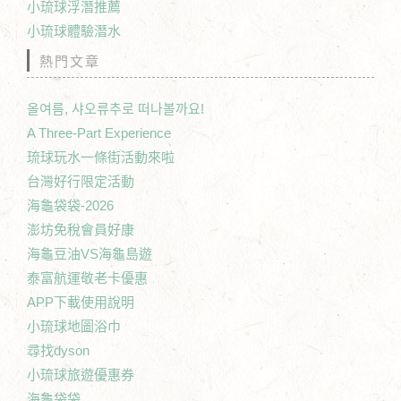
小琉球浮潛推薦
小琉球體驗潛水
熱門文章
올여름, 샤오류추로 떠나볼까요!
A Three-Part Experience
琉球玩水一條街活動來啦
台灣好行限定活動
海龜袋袋-2026
澎坊免稅會員好康
海龜豆油VS海龜島遊
泰富航運敬老卡優惠
APP下載使用說明
小琉球地圖浴巾
尋找dyson
小琉球旅遊優惠券
海龜袋袋