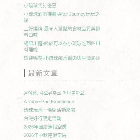
小琉球代訂優惠
小琉球酒吧推薦-After Journey玩玩之
後
上好燒烤-最令人驚豔的食材品質與醃
料口味
楊記川麵-終於可以在小琉球吃到四川
料理啦
玖肆鴨霸-小琉球鹹水鵝肉與平價熱炒
最新文章
올여름, 샤오류추로 떠나볼까요!
A Three-Part Experience
琉球玩水一條街活動來啦
台灣好行限定活動
2026年國慶連假空房
2026年中秋連假空房