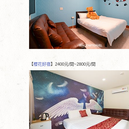
【
櫻花好宿
】2400元/間~2800元/間