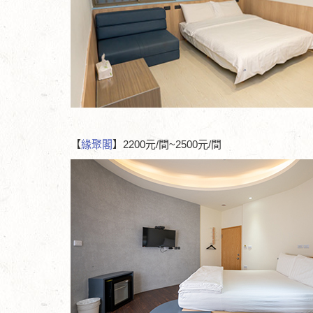
【
緣聚閣
】2200元/間~2500元/間