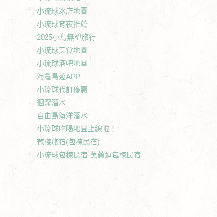
小琉球冰店地圖
小琉球宵夜推薦
2025小島無塑旅行
小琉球美食地圖
小琉球酒吧地圖
海龜島遊APP
小琉球代訂優惠
徊深潛水
自由島海洋潛水
小琉球吃喝地圖上線啦！
苞棧旅宿(包棟民宿)
小琉球包棟民宿-莫蘭迪包棟民宿