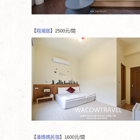
【
翔湘居
】2500元/間
【
潘媽媽民宿
】1600元/間