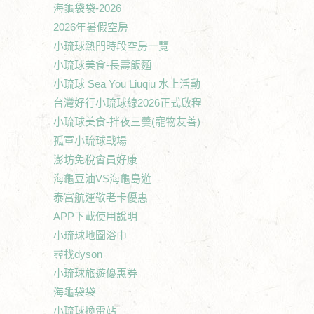
海龜袋袋-2026
2026年暑假空房
小琉球熱門時段空房一覽
小琉球美食-長壽飯麵
小琉球 Sea You Liuqiu 水上活動
台灣好行小琉球線2026正式啟程
小琉球美食-拌夜三羹(寵物友善)
孤軍小琉球戰場
澎坊免稅會員好康
海龜豆油VS海龜島遊
泰富航運敬老卡優惠
APP下載使用說明
小琉球地圖浴巾
尋找dyson
小琉球旅遊優惠券
海龜袋袋
小琉球換電站