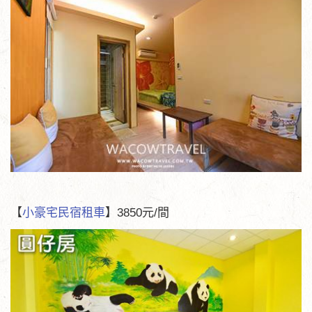
【
小豪宅民宿租車
】3850元/間