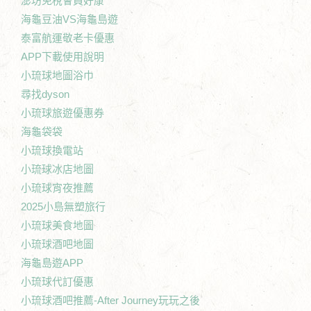
澎坊免稅會員好康
海龜豆油VS海龜島遊
泰富航運敬老卡優惠
APP下載使用說明
小琉球地圖浴巾
尋找dyson
小琉球旅遊優惠券
海龜袋袋
小琉球換電站
小琉球冰店地圖
小琉球宵夜推薦
2025小島無塑旅行
小琉球美食地圖
小琉球酒吧地圖
海龜島遊APP
小琉球代訂優惠
小琉球酒吧推薦-After Journey玩玩之後