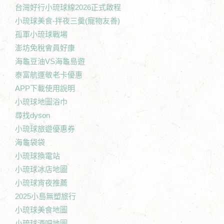
台灣好行小琉球線2026正式啟程
小琉球美食-拌夜三羹(寵物友善)
孤軍小琉球戰場
澎坊免稅會員好康
海龜豆油VS海龜島遊
泰富航運敬老卡優惠
APP下載使用說明
小琉球地圖浴巾
尋找dyson
小琉球旅遊優惠券
海龜袋袋
小琉球換電站
小琉球冰店地圖
小琉球宵夜推薦
2025小島無塑旅行
小琉球美食地圖
小琉球酒吧地圖