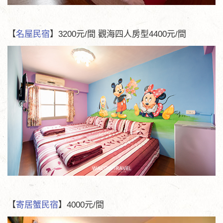
【
名屋民宿
】3200元/間 觀海四人房型4400元/間
【
寄居蟹民宿
】4000元/間