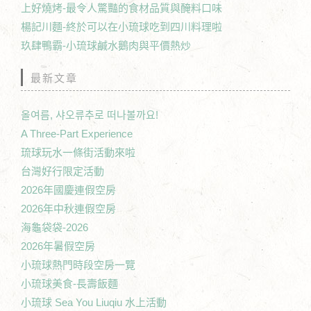
上好燒烤-最令人驚豔的食材品質與醃料口味
楊記川麵-終於可以在小琉球吃到四川料理啦
玖肆鴨霸-小琉球鹹水鵝肉與平價熱炒
最新文章
올여름, 샤오류추로 떠나볼까요!
A Three-Part Experience
琉球玩水一條街活動來啦
台灣好行限定活動
2026年國慶連假空房
2026年中秋連假空房
海龜袋袋-2026
2026年暑假空房
小琉球熱門時段空房一覽
小琉球美食-長壽飯麵
小琉球 Sea You Liuqiu 水上活動