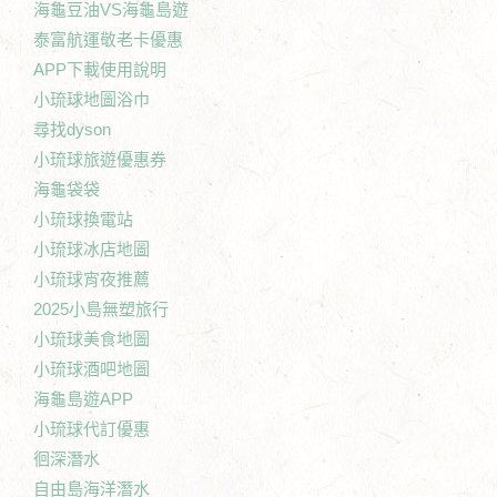
海龜豆油VS海龜島遊
泰富航運敬老卡優惠
APP下載使用說明
小琉球地圖浴巾
尋找dyson
小琉球旅遊優惠券
海龜袋袋
小琉球換電站
小琉球冰店地圖
小琉球宵夜推薦
2025小島無塑旅行
小琉球美食地圖
小琉球酒吧地圖
海龜島遊APP
小琉球代訂優惠
徊深潛水
自由島海洋潛水