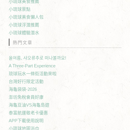
小琉球美食推薦
小琉球景點
小琉球美食懶人包
小琉球浮潛推薦
小琉球體驗潛水
熱門文章
올여름, 샤오류추로 떠나볼까요!
A Three-Part Experience
琉球玩水一條街活動來啦
台灣好行限定活動
海龜袋袋-2026
澎坊免稅會員好康
海龜豆油VS海龜島遊
泰富航運敬老卡優惠
APP下載使用說明
小琉球地圖浴巾