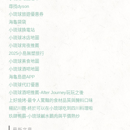
尋找dyson
小琉球旅遊優惠券
海龜袋袋
小琉球換電站
小琉球冰店地圖
小琉球宵夜推薦
2025小島無塑旅行
小琉球美食地圖
小琉球酒吧地圖
海龜島遊APP
小琉球代訂優惠
小琉球酒吧推薦-After Journey玩玩之後
上好燒烤-最令人驚豔的食材品質與醃料口味
楊記川麵-終於可以在小琉球吃到四川料理啦
玖肆鴨霸-小琉球鹹水鵝肉與平價熱炒
最新文章