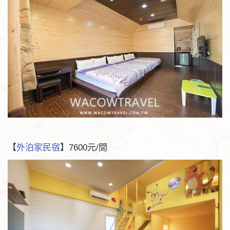
【
外泊家民宿
】7600元/間