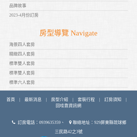
品牌故事
2023-4月份訂房
房型導覽 Navigate
海景四人套房
精緻四人套房
標準雙人套房
標準雙人套房
標準六人套房
首頁
|
最新消息
|
房型介紹
|
套裝行程
|
訂房須知
|
回哇靠資訊網
訂房電話：0939635359、
聯絡地址：929屏東縣琉球鄉
三民路42之3號