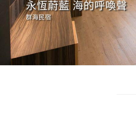
永恆蔚藍 海的呼喚聲
群海民宿