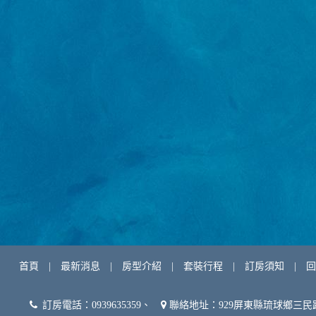
首頁
|
最新消息
|
房型介紹
|
套裝行程
|
訂房須知
|
回
訂房電話：0939635359、
聯絡地址：929屏東縣琉球鄉三民路