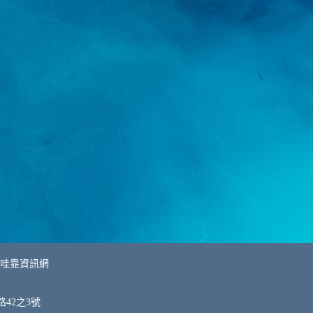
哇靠資訊網
42之3號