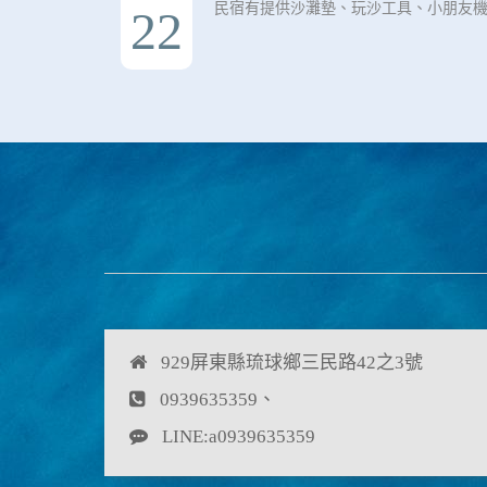
民宿有提供沙灘墊、玩沙工具、小朋友
22
929屏東縣琉球鄉三民路42之3號
0939635359、
LINE:a0939635359