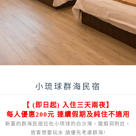
小琉球群海民宿
【 (即日起) 入住三天兩夜】
每人優惠200元 連續假期及純住不適用
新蓋的群海民宿位在小琉球的白沙灣，龍蝦洞附近，
旅客想要玩水 請優先考慮群海!