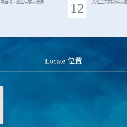
機車坐椅、澡盆供客人使用
入住三天兩夜每人優
12
L
ocate 位置