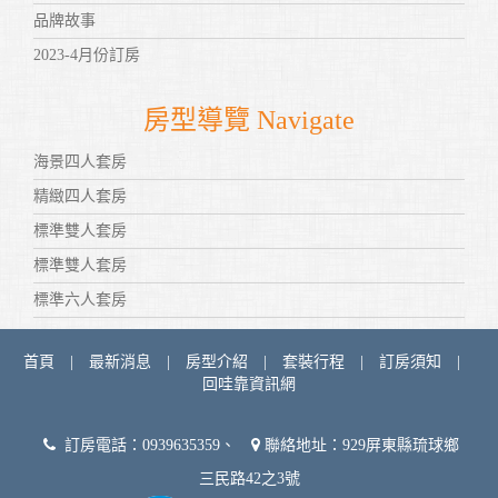
品牌故事
2023-4月份訂房
房型導覽 Navigate
海景四人套房
精緻四人套房
標準雙人套房
標準雙人套房
標準六人套房
首頁
|
最新消息
|
房型介紹
|
套裝行程
|
訂房須知
|
回哇靠資訊網
訂房電話：0939635359、
聯絡地址：929屏東縣琉球鄉
三民路42之3號