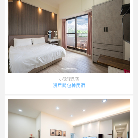
小琉球民宿
漫居閣包棟民宿