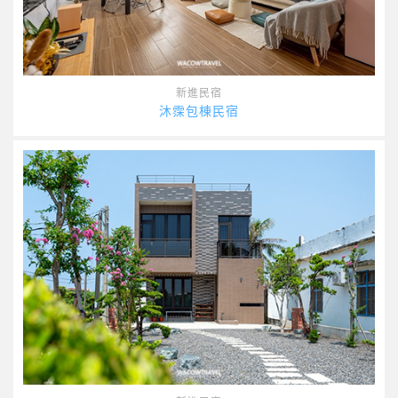
新進民宿
沐霂包棟民宿