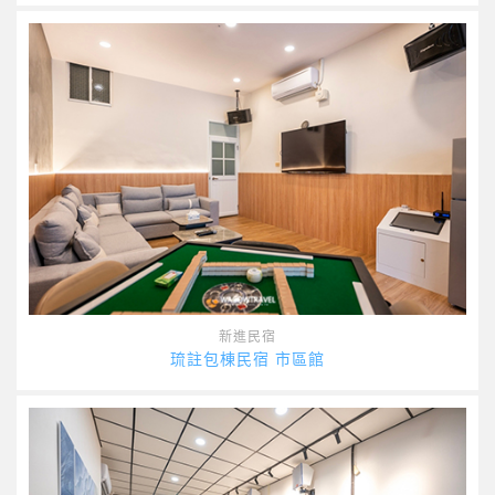
新進民宿
琉註包棟民宿 市區館