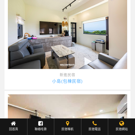
新進民宿
小島(包棟民宿)
回首頁
聯絡哇靠
民宿導航
Facebook聯繫
民宿電話
民宿網站