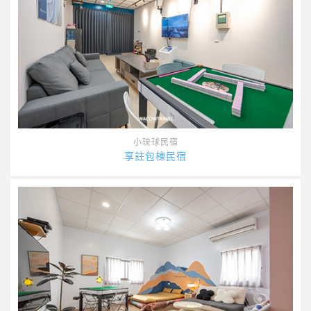
小琉球民宿
享註包棟民宿