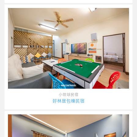
小琉球民宿
好林居包棟民宿