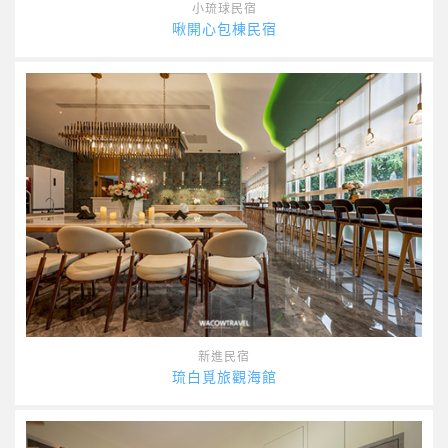
小琉球民宿
啾開心包棟民宿
新進民宿
琉白覓旅觀海館