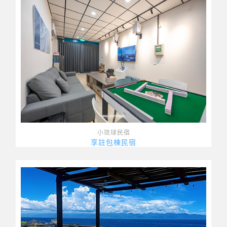
小琉球民宿
享註包棟民宿