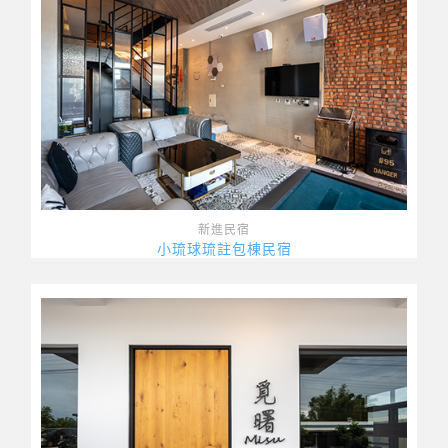
新進民宿
小琉球琉註包棟民宿