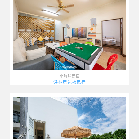
小琉球民宿
好林居包棟民宿