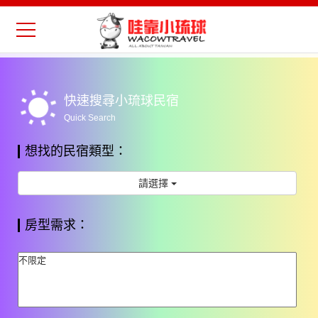
Previous
Nex
wb_sunny
快速搜尋小琉球民宿
Quick Search
想找的民宿類型：
請選擇
房型需求：