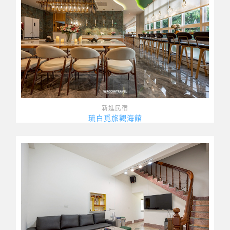
新進民宿
琉白覓旅觀海館