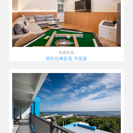
新進民宿
琉註包棟民宿 市區館