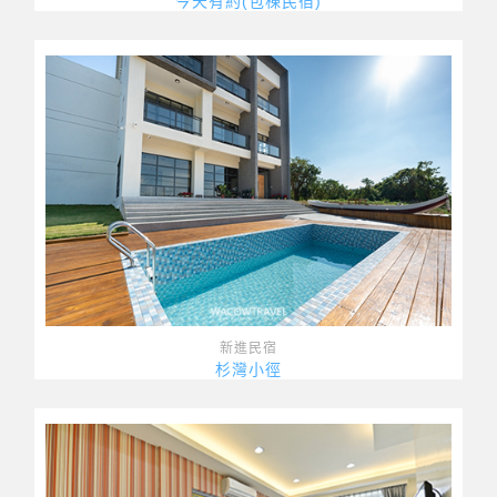
今天有約(包棟民宿)
新進民宿
杉灣小徑