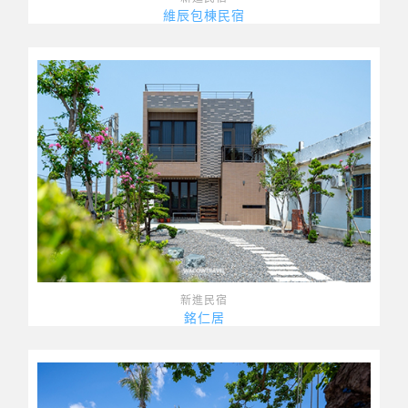
維辰包棟民宿
新進民宿
銘仁居