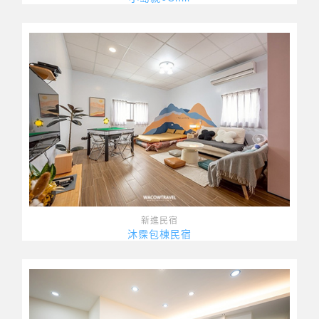
新進民宿
沐霂包棟民宿