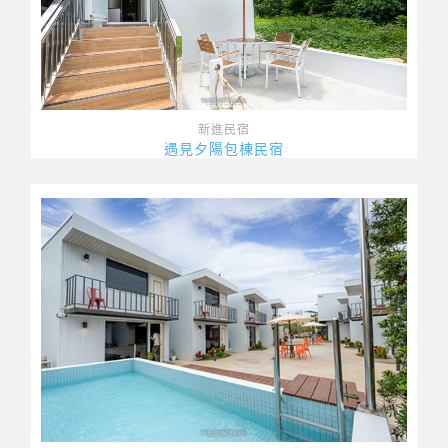
新進民宿
遇見夕陽包棟民宿