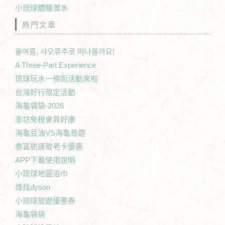
小琉球體驗潛水
熱門文章
올여름, 샤오류추로 떠나볼까요!
A Three-Part Experience
琉球玩水一條街活動來啦
台灣好行限定活動
海龜袋袋-2026
澎坊免稅會員好康
海龜豆油VS海龜島遊
泰富航運敬老卡優惠
APP下載使用說明
小琉球地圖浴巾
尋找dyson
小琉球旅遊優惠券
海龜袋袋