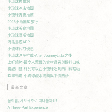
小琉球換電站
小琉球冰店地圖
小琉球宵夜推薦
2025小島無塑旅行
小琉球美食地圖
小琉球酒吧地圖
海龜島遊APP
小琉球代訂優惠
小琉球酒吧推薦-After Journey玩玩之後
上好燒烤-最令人驚豔的食材品質與醃料口味
楊記川麵-終於可以在小琉球吃到四川料理啦
玖肆鴨霸-小琉球鹹水鵝肉與平價熱炒
最新文章
올여름, 샤오류추로 떠나볼까요!
A Three-Part Experience