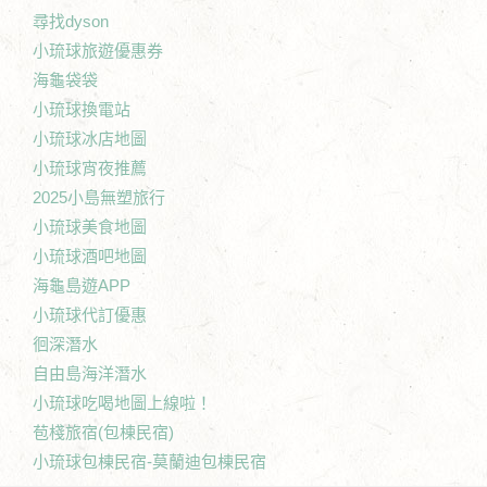
尋找dyson
小琉球旅遊優惠券
海龜袋袋
小琉球換電站
小琉球冰店地圖
小琉球宵夜推薦
2025小島無塑旅行
小琉球美食地圖
小琉球酒吧地圖
海龜島遊APP
小琉球代訂優惠
徊深潛水
自由島海洋潛水
小琉球吃喝地圖上線啦！
苞棧旅宿(包棟民宿)
小琉球包棟民宿-莫蘭迪包棟民宿