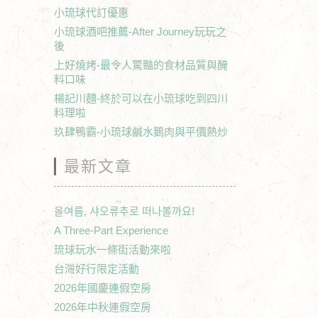
小琉球代訂優惠
小琉球酒吧推薦-After Journey玩玩之
後
上好燒烤-最令人驚豔的食材品質與醃
料口味
楊記川麵-終於可以在小琉球吃到四川
料理啦
玖肆鴨霸-小琉球鹹水鵝肉與平價熱炒
最新文章
올여름, 샤오류추로 떠나볼까요!
A Three-Part Experience
琉球玩水一條街活動來啦
台灣好行限定活動
2026年國慶連假空房
2026年中秋連假空房