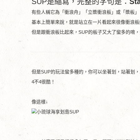
SUP是縮寫，完整的字句是：
St
有些人稱它為「衝浪舟」「立槳衝浪板」或「槳板」
基本上簡單來說，就是站立在一片看起來很像衝浪板
但是跟衝浪板比起來，SUP的板子又大了蠻多的唷，
但是SUP的玩法蠻多種的，你可以坐著划，站著划
4不4很酷！
像這樣↓