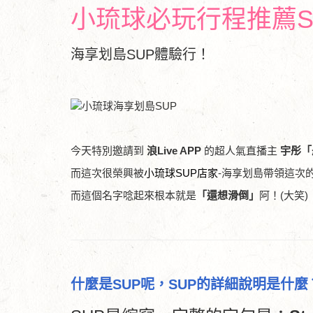
小琉球必玩行程推薦S
海享划島SUP體驗行！
今天特別邀請到
浪Live APP
的超人氣直播主
宇彤「
而這次很榮興被
小琉球SUP店家
-海享划島帶領這次
而這個名字唸起來根本就是
「還想滑倒」
阿！(大笑)
什麼是SUP呢，SUP的詳細說明是什麼