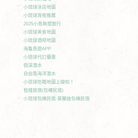
小琉球冰店地圖
小琉球宵夜推薦
2025小島無塑旅行
小琉球美食地圖
小琉球酒吧地圖
海龜島遊APP
小琉球代訂優惠
徊深潛水
自由島海洋潛水
小琉球吃喝地圖上線啦！
苞棧旅宿(包棟民宿)
小琉球包棟民宿-莫蘭迪包棟民宿