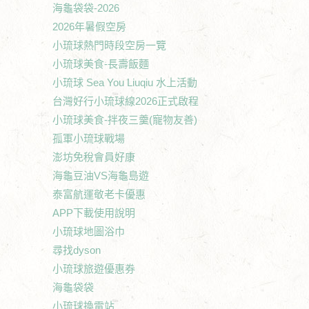
海龜袋袋-2026
2026年暑假空房
小琉球熱門時段空房一覽
小琉球美食-長壽飯麵
小琉球 Sea You Liuqiu 水上活動
台灣好行小琉球線2026正式啟程
小琉球美食-拌夜三羹(寵物友善)
孤軍小琉球戰場
澎坊免稅會員好康
海龜豆油VS海龜島遊
泰富航運敬老卡優惠
APP下載使用說明
小琉球地圖浴巾
尋找dyson
小琉球旅遊優惠券
海龜袋袋
小琉球換電站