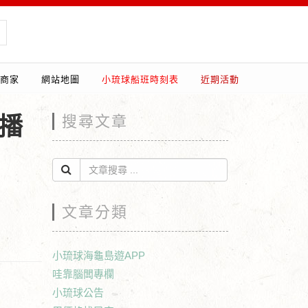
商家
網站地圖
小琉球船班時刻表
近期活動
主播
搜尋文章
文章分類
小琉球海龜島遊APP
哇靠腦闆專欄
小琉球公告