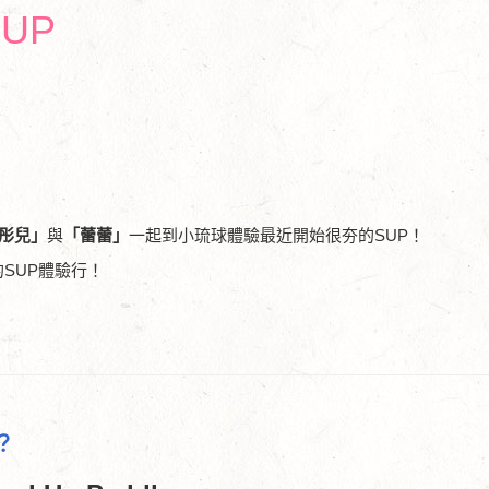
UP
彤兒」
與
「蕾蕾」
一起到小琉球體驗最近開始很夯的SUP！
的SUP體驗行！
？