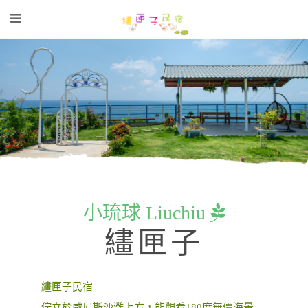
小琉球 Liuchiu
繣匣子
繣匣子民宿
佇立於威尼斯沙灘上方，能觀看180度無價海景