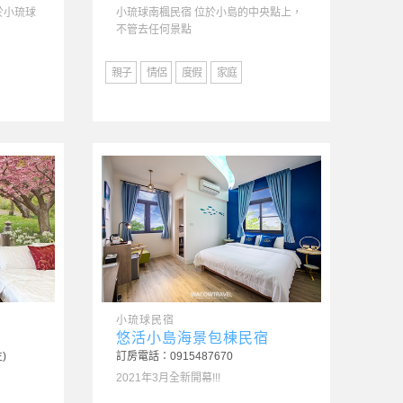
於小琉球
小琉球南楓民宿 位於小島的中央點上，
現在
不管去任何景點
元，
親子
情侶
度假
家庭
親子
小琉球民宿
小
悠活小島海景包棟民宿
八
)
訂房電話：0915487670
訂房
2021年3月全新開幕!!!
20