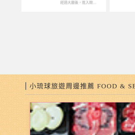
經過大廳後，進入眼簾的是純白外觀 中央的休憩區，夜晚可吹涼風
親子
情侶
度假
家庭
親
小琉球旅遊周邊推薦 FOOD & SE