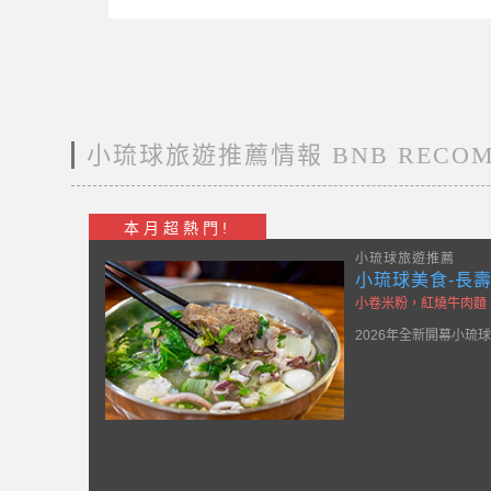
小琉球旅遊推薦情報 BNB RECOM
本月超熱門!
小琉球公告
台灣好行小琉球線
一日券套票只要100
一日券套票 NT$10
旅遊，減少島上交通負
遊人氣景點，海龜/秘境
景，享受超 Chill 假期
小琉球民宿
小
威尼斯會館
訂房電話：0912-536-636
訂