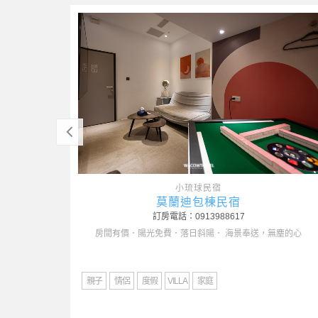
小琉球民宿
小島就●Chill
訂房電話：0911-307-397
在這裡，您可以盡情享受包棟的私密空間，歡唱KTV、
人，會
親子
情侶
度假
家庭