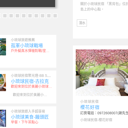
琉球-亮晶晶經典主題民宿，可刷國民
關於小琉球民宿 「黑背包」位
遊卡 合法
島上的中心點，
子
情侶
度假
VILLA
家庭
潛水
小琉球旅遊推薦
孤軍小琉球戰場
戶外擬真水彈槍對戰/室內射擊
小琉球民宿聚光燈-BB Spotlight
小琉球民宿-古拉克
歡迎來到位於美麗小琉球的童話
歡迎來到位於美麗小琉球的童話城堡民宿！我們的民宿以獨特的城堡
琉球民宿
小琉球民宿
陽光藍海民宿
櫻花好宿
小琉球旅遊入手超容易
房電話：0933606813 顏小姐
訂房電話：0972608007(謝先生
小琉球美食-饅頭匠
多久沒有抬頭仰望藍天...有多久沒有
小琉球民宿-櫻花好宿
早餐，下午茶點心
聽海的聲音