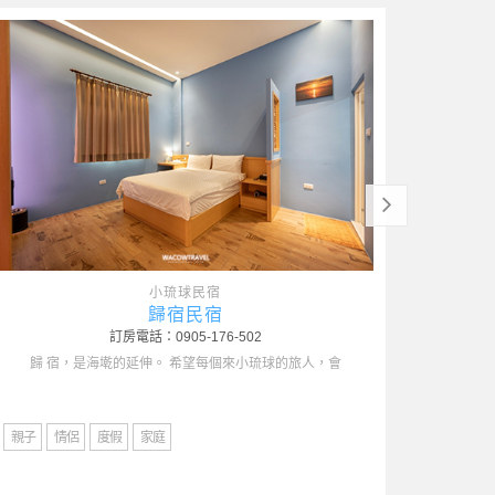
小琉球民宿
琉白覓旅觀海館
訂房電話：0965-650-039
小琉球，不只有海 還有讓人慢下來的風景 把煩憂
度假
親子
情侶
度假
VILLA
家庭