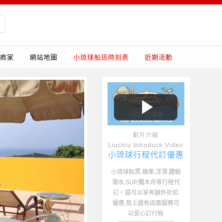
商家
網站地圖
小琉球船班時刻表
近期活動
影片介紹
Liuchiu Introduce Video
小琉球行程代訂優惠
小琉球船票,機車,浮潛,體驗
潛水,SUP,獨木舟等行程代
訂，還可以享有額外折扣
優惠,島上還有店面服務可
以安心訂行程