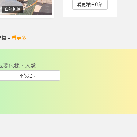
看更詳細介紹
白沐包棟
靠 –
宿 –
妳知道嗎？ –
民宿推薦,小琉球旅遊懶人包,小琉球熱氣球嘉年華,小琉球可帶寵物民
看更多
看更多
看更多
看更多
我要包棟，人數：
不設定