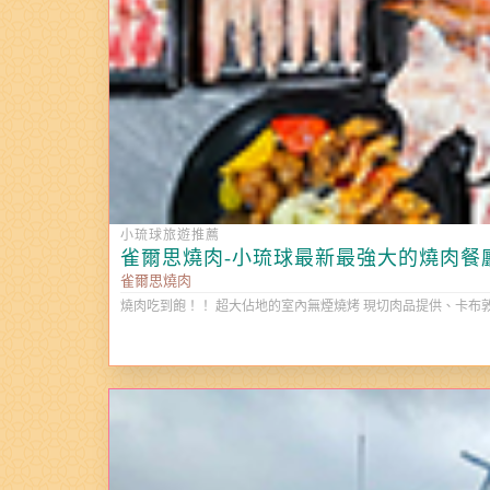
小琉球旅遊推薦
雀爾思燒肉-小琉球最新最強大的燒肉餐
雀爾思燒肉
燒肉吃到飽！！ 超大佔地的室內無煙燒烤 現切肉品提供、卡布