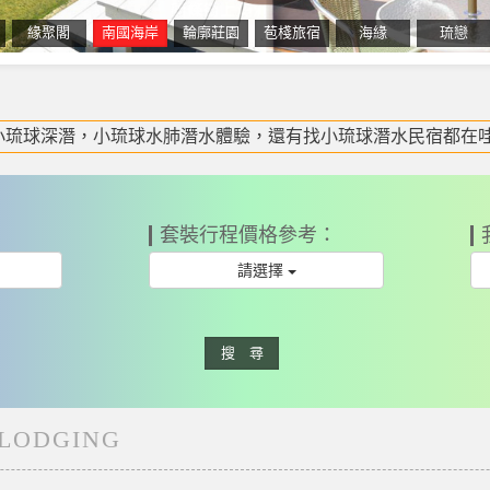
緣聚閣
南國海岸
輪廓莊園
苞棧旅宿
海緣
琉戀
集最完整的小琉球住宿推薦情報,快來看看吧！ –
看更多
瑪西亞MARCIA婚禮樂團-婚禮主持人推薦 –
小琉球深潛，小琉球水肺潛水體驗，還有找小琉球潛水民宿都在哇
錯過的峇里島風情的VILLA,跟去國外渡假一樣的超人氣VILLA民
一一個有「旋轉木馬」的房型,讓大人小孩進去都不想離開的民宿在哪
收藏到了嗎? –
人包都在哇靠小琉球,最受歡迎的小琉球民宿懶人包就在這！ –
aiwan –
遊網,整合了所有小琉球旅遊資訊,還包含小琉球親子民宿推薦,小琉球
看更多
看更多
看更多
套裝行程價格參考：
請選擇
搜 尋
LODGING