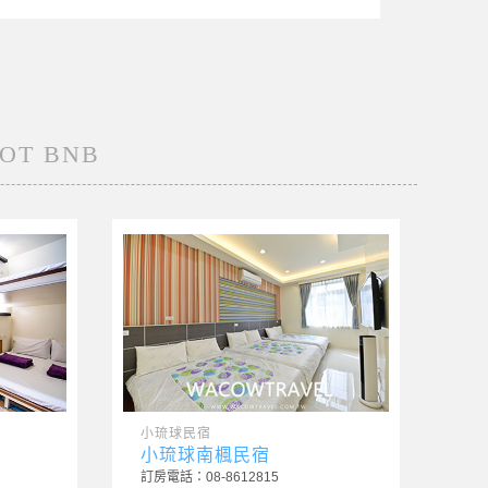
T BNB
本月
小琉球美食推薦
小琉球美食-拌夜三羹(寵物友善)
午餐，晚餐，消夜，下午茶都有
來自海島小琉球的鮮美海鮮羹，選用新鮮食材熬煮，古
早味濃郁湯頭，真材實料看的見，每一口都是大海的鮮
甜滋味
小琉球民宿
小
小琉球南楓民宿
琉
訂房電話：08-8612815
訂房