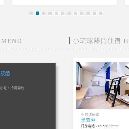
MEND
小琉球熱門住宿 HO
本月超熱門!
2026正式啟程
0，不限次數搭乘，玩整天最划算低碳
擔，用環保的方式愛這座海島 串
/美食/夕陽 一次滿足 輕鬆賞海
琉球民宿
小琉球民宿
亮晶晶經典主題民宿
黑背包
房電話：0956-332227
訂房電話：0972622555