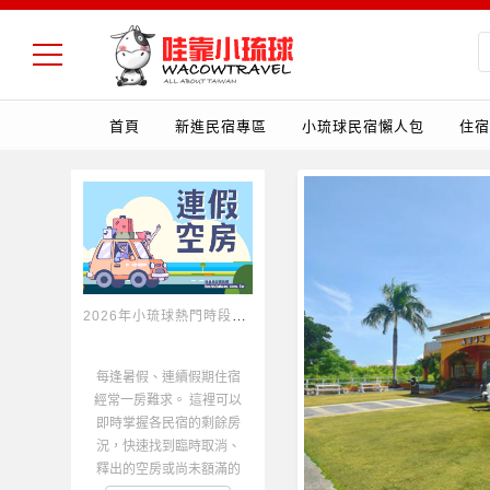
首頁
新進民宿專區
小琉球民宿懶人包
住宿
2026年小琉球熱門時段空房一覽
每逢暑假、連續假期住宿
經常一房難求。 這裡可以
即時掌握各民宿的剩餘房
況，快速找到臨時取消、
釋出的空房或尚未額滿的