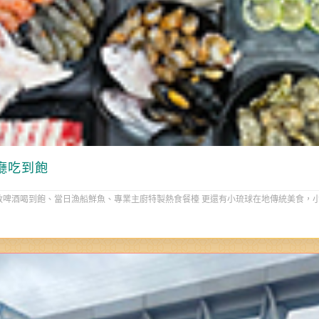
廳吃到飽
敦啤酒喝到飽、當日漁船鮮魚、專業主廚特製熱食餐檯 更還有小琉球在地傳統美食，