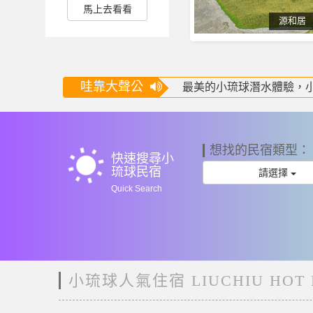
住宿選擇， 避免因訂房過
馬上去看看
晚而影響行程安排。
源和居
哇靠大聲公
[小琉球民宿推薦] 我們收
婚禮樂團推薦-婚禮樂團就找
最美的小琉球潛水體驗，
[網友詢問度最高] 你不可以
[超人氣情報] 全台灣唯
到小琉球必吃美食懶人包,你
到小琉球旅遊你最需要的懶
Amazing Trip In LIUQIU T
小琉球民宿,小琉球民宿旅
多
wb_sunny
想找的民宿類型：
快速搜尋小
琉球民宿
請選擇
Quick Search
小琉球人氣住宿 LIUCHIU HOT 