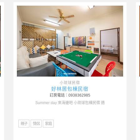
小琉球民宿
啾開心包棟民宿
訂房電話：0900609481(LINE)
包棟設施:麻將桌，唱歌設備
親子
情侶
度假
家庭
潛水