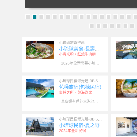
屏東縣政府合法民宿0206號 (環島公車-
小
長春亭站
旅
親子
情侶
度假
VILLA
親
小琉球旅遊推薦
小琉球美食-長壽飯麵
小卷米粉，紅燒牛肉麵
2026年全新開幕小琉球小吃，冷氣開放
小琉球民宿聚光燈-BB Spotlight
苞棧旅宿(包棟民宿)
寧靜之所，與海為家
草皮還有戶外大泳池讓小孩能快樂玩水親子同樂的好地方。
小琉球民宿
小
觀海洋客棧
小琉球民宿聚光燈-BB Spotlight
訂房電話：0917379625
訂
小琉球民宿-夏之野
近碼頭，進小琉球鬧區，生活機能相當
有
2024年全新民宿
方便
聆