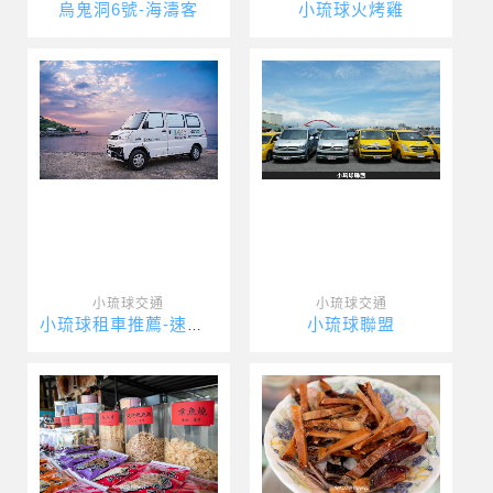
烏鬼洞6號-海濤客
小琉球火烤雞
小琉球交通
小琉球交通
小琉球聯盟
小琉球租車推薦-速達海灣