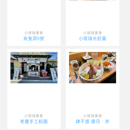
小琉球美食
小琉球美食
烏鬼洞5號
小琉球允好嘉
小琉球美食
小琉球美食
老甕手工粉圓
肆不惑 壽司．丼