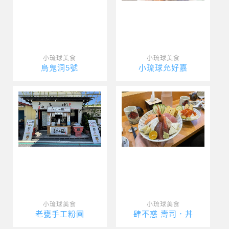
小琉球美食
小琉球美食
烏鬼洞5號
小琉球允好嘉
小琉球美食
小琉球美食
老甕手工粉圓
肆不惑 壽司．丼