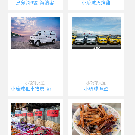
烏鬼洞6號-海濤客
小琉球火烤雞
小琉球交通
小琉球交通
小琉球聯盟
小琉球租車推薦-速達海灣