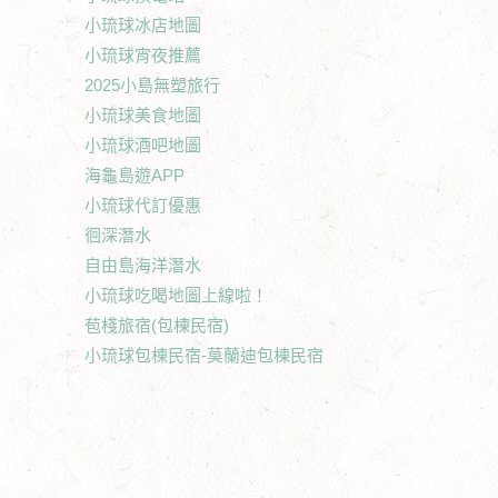
小琉球冰店地圖
小琉球宵夜推薦
2025小島無塑旅行
小琉球美食地圖
小琉球酒吧地圖
海龜島遊APP
小琉球代訂優惠
徊深潛水
自由島海洋潛水
小琉球吃喝地圖上線啦！
苞棧旅宿(包棟民宿)
小琉球包棟民宿-莫蘭迪包棟民宿