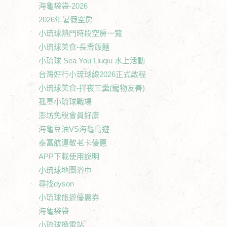
海龜袋袋-2026
2026年暑假空房
小琉球熱門時段空房一覽
小琉球美食-長壽飯麵
小琉球 Sea You Liuqiu 水上活動
台灣好行小琉球線2026正式啟程
小琉球美食-拌夜三羹(寵物友善)
孤軍小琉球戰場
澎坊免稅會員好康
海龜豆油VS海龜島遊
泰富航運敬老卡優惠
APP下載使用說明
小琉球地圖浴巾
尋找dyson
小琉球旅遊優惠券
海龜袋袋
小琉球換電站