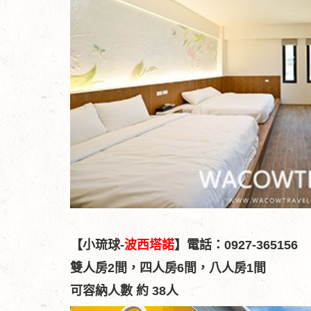
【小琉球-
波西塔諾
】電話：0927-365156
雙人房2間，
四人房6間，八
人房1間
可容納人數 約 38人