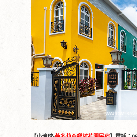
【小琉球-
薇多莉亞鄉村花園民宿
】電話：092