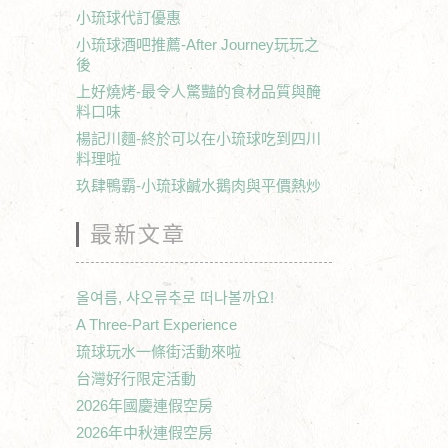
小琉球代訂優惠
小琉球酒吧推薦-After Journey玩玩之
後
上好燒烤-最令人驚豔的食材品質與醃
料口味
楊記川麵-終於可以在小琉球吃到四川
料理啦
玖肆鴨霸-小琉球鹹水鵝肉與平價熱炒
最新文章
올여름, 샤오류추로 떠나볼까요!
A Three-Part Experience
琉球玩水一條街活動來啦
台灣好行限定活動
2026年國慶連假空房
2026年中秋連假空房