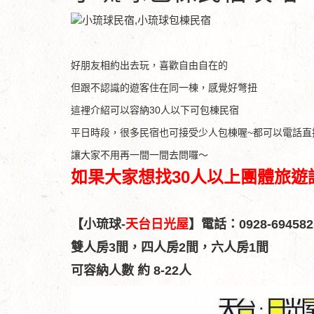
好朋友相約出去玩，喜歡自由自在的
但跟不認識的遊客住在同一棟，感覺好彆扭
這裡介紹可以容納30人以下可包棟民宿
平日時段，很多民宿也可接受少人包棟喔~都可以電話直
讓大家不用再一間一間去問囉～
如果大家想找30人以上團體旅
【小琉球-
天台日光屋
】電話：0928-69458
雙人房3間，
四人房2間，
六人房1間
可容納人數 約 8-22人