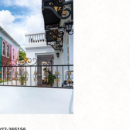
7-365156