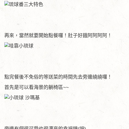
再來，當然就要開始點餐囉！肚子好餓阿阿阿阿！
點完餐後不免俗的等送菜的時間先去旁邊繞繞囉！
首先是可以看海景的躺椅區~~
旁邊有個很可愛也很漂亮的幸福鐘(吧)