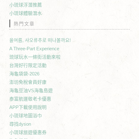
小琉球浮潛推薦
小琉球體驗潛水
熱門文章
올여름, 샤오류추로 떠나볼까요!
A Three-Part Experience
琉球玩水一條街活動來啦
台灣好行限定活動
海龜袋袋-2026
澎坊免稅會員好康
海龜豆油VS海龜島遊
泰富航運敬老卡優惠
APP下載使用說明
小琉球地圖浴巾
尋找dyson
小琉球旅遊優惠券