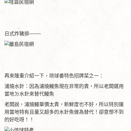
日式炸豬排~~~~
再來隆重介紹一下，琉球番特色招牌菜之一：
浦燒水針：因為浦燒鰻魚現在非常的貴，所以老闆選用
當地ㄉ水針來替代鰻魚
老闆說，浦燒鰻單價太貴，新鮮度也不好，所以特別運
用當地特有且量又超多的水針魚做為替代！卻意想不到
的好吃呀！！