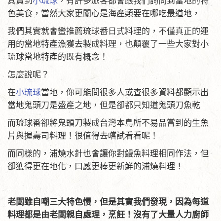
其實到
小琉球
，有許多旅客都會跟我們詢問到當地的特
色美食，當然大家更關心是海產類要在哪吃最道地，
我們其實就會蠻推薦琉球番日式料理的，不僅真正的運
用的當地特產漁獲去製成料理，也顛覆了一些大家對小
琉球當地特產的既有概念！
怎麼說呢？
在
小琉球
當地，你可能問很多人或查很多資料都顯示出
當地鬼頭刀是盛產之地，但是卻都只知道鬼頭刀魚乾
而琉球番卻將鬼頭刀製成台灣本島所不易品嘗到的生魚
片與握壽司料理！很值得去嚐試看看呢！
而同樣的，浦燒水針也會讓你對鰻魚料理相同作法，但
卻獲得更在地化，口感更棒更新鮮的浦燒料理！
老闆雖自嘲三大特色慢，但是其實我們發現，因為每道
料理都是由老闆親自處理，烹飪！沒有了大量人力廚師