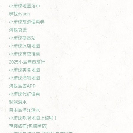
小琉球地圖浴巾
尋找dyson
小琉球旅遊優惠券
海龜袋袋
小琉球換電站
小琉球冰店地圖
小琉球宵夜推薦
2025小島無塑旅行
小琉球美食地圖
小琉球酒吧地圖
海龜島遊APP
小琉球代訂優惠
徊深潛水
自由島海洋潛水
小琉球吃喝地圖上線啦！
苞棧旅宿(包棟民宿)