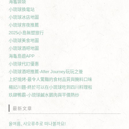
海龜袋袋
小琉球換電站
小琉球冰店地圖
小琉球宵夜推薦
2025小島無塑旅行
小琉球美食地圖
小琉球酒吧地圖
海龜島遊APP
小琉球代訂優惠
小琉球酒吧推薦-After Journey玩玩之後
上好燒烤-最令人驚豔的食材品質與醃料口味
楊記川麵-終於可以在小琉球吃到四川料理啦
玖肆鴨霸-小琉球鹹水鵝肉與平價熱炒
最新文章
올여름, 샤오류추로 떠나볼까요!