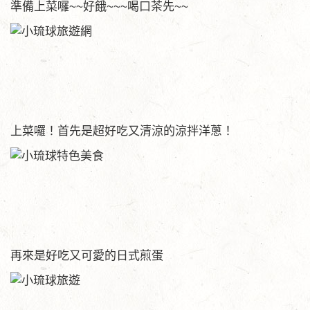
準備上菜囉~~好餓~~~喝口茶先~~
上菜囉！首先是超好吃又清涼的涼拌洋蔥！
再來是好吃又可愛的日式煎蛋