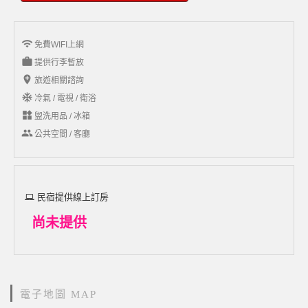
wifi
免費WIFI上網
work
提供行李暫放
add_location
旅遊相關諮詢
ac_unit
冷氣 / 電視 / 衛浴
widgets
盥洗用品 / 冰箱
group
公共空間 / 客廳
民宿提供線上訂房
尚未提供
電子地圖 MAP