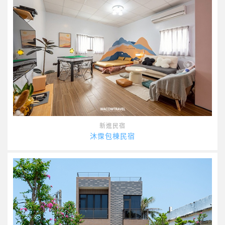
新進民宿
沐霂包棟民宿