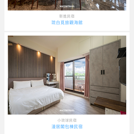
新進民宿
琉白覓旅觀海館
小琉球民宿
漫居閣包棟民宿