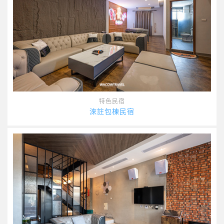
特色民宿
淶註包棟民宿