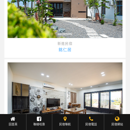
新進民宿
銘仁居
回首頁
聯絡哇靠
民宿導航
Facebook聯繫
民宿電話
民宿網站