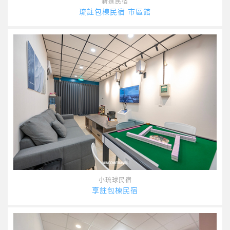
新進民宿
琉註包棟民宿 市區館
小琉球民宿
享註包棟民宿