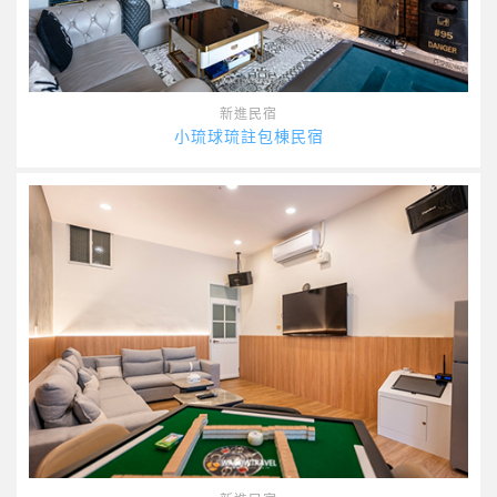
新進民宿
小琉球琉註包棟民宿