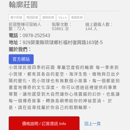
輪廓莊園
親子民宿
情侶民宿
度假民宿
VILLA
家庭民宿
民宿整棟可容納人
點擊次數：
線上觀看人數：
數：72人
53861 次
144 人
電話：
0978-252543
地址：
929屏東縣琉球鄉杉福村復興路163號-5
關於我們：
官方網站
小琉球民宿四季的莊園 專屬您度假的輪廓 每一季來到
小琉球，都有其各自的星空、海洋生態、植物與日出夕
陽的變化。而小琉球也有無數個小故事，每一個都是刻
畫當地傳奇的文化深度。 你可以透過這裡提供的專業
導覽，讓你感受到大自然讓你心境震撼的幻妙，也能讓
每一個傳奇故事，轉換島嶼帶給你的神祕意涵。 於
是，請在這尋找屬於你自己的假期輪廓。
價格說明 / 訂房資訊 Info
回上一頁