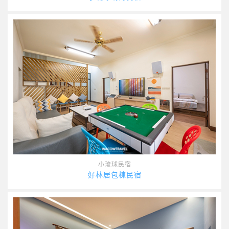
小琉球民宿
好林居包棟民宿