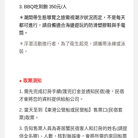
3. BBQ吃到飽 350元/人
＊潮間帶生態導覽之旅需視潮汐狀況而定，不是每天
都可進行，請自備適合海邊遊玩的防滑塑膠鞋與手電
筒。
＊浮潛活動進行者，為了衛生起見，請攜帶泳褲或泳
裝。
● 取票須知
1. 需先完成訂房手續(匯完訂金並通知民宿)後，民宿
才會將您的資料提供給船公司。
2. 當天至到【東港公營船或民營船】售票口(民宿套
票)取票。
3. 告知售票人員為寄居蟹民宿客人和訂房的姓名(請提
供全名喔)、人數，核對無誤後，會將所需的來回船票