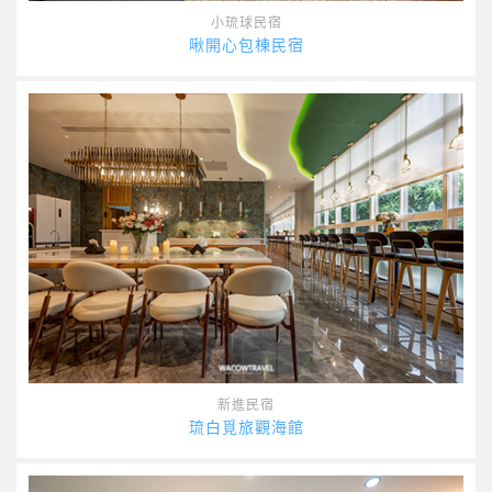
小琉球民宿
啾開心包棟民宿
新進民宿
琉白覓旅觀海館