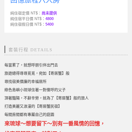
純住宿定價 NT$：
尚未提供
純住宿平日價 NT$：
4800
純住宿假日價 NT$：
5400
套裝行程 DETAILS
每當累了，就想呼朋引伴出門去
旅遊總得尋尋覓覓，宛如【寄居蟹】般
尋找宿美價廉的幸福居所
綠色島嶼小琉球住著一對傻呼的父子
頂著豔陽，不辭辛勞，就為了【寄居蟹】般的旅人
打造美麗又浪漫的【寄居蟹民宿】
每間房間都有專屬自己的庭園
來琉球～想要留下～別有一番風情的回憶，