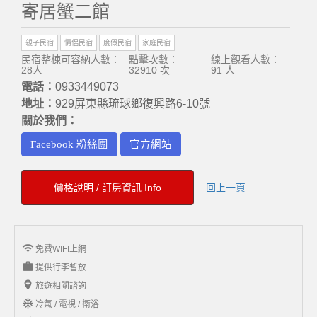
寄居蟹二館
親子民宿
情侶民宿
度假民宿
家庭民宿
民宿整棟可容納人數：
點擊次數：
線上觀看人數：
28人
32910 次
91 人
電話：
0933449073
地址：
929屏東縣琉球鄉復興路6-10號
關於我們：
Facebook 粉絲團
官方網站
價格說明 / 訂房資訊 Info
回上一頁
wifi
免費WIFI上網
work
提供行李暫放
add_location
旅遊相關諮詢
ac_unit
冷氣 / 電視 / 衛浴