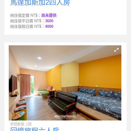
馬達加斯加2四人房
純住宿定價 NT$：
尚未提供
純住宿平日價 NT$：
3600
純住宿假日價 NT$：
4000
房間數量: 1間
回憶旅程六人房