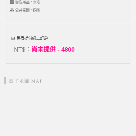
widgets
盥洗用品 / 冰箱
group
公共空間 / 客廳
民宿提供線上訂房
NT$：
尚未提供 - 4800
電子地圖 MAP