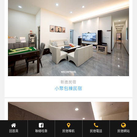
新進民宿
小聚包棟民宿
回首頁
聯絡哇靠
民宿導航
Facebook聯繫
民宿電話
民宿網站