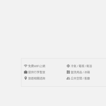
wifi
ac_unit
免費WIFI上網
冷氣 / 電視 / 衛浴
work
widgets
提供行李暫放
盥洗用品 / 冰箱
add_location
group
旅遊相關諮詢
公共空間 / 客廳