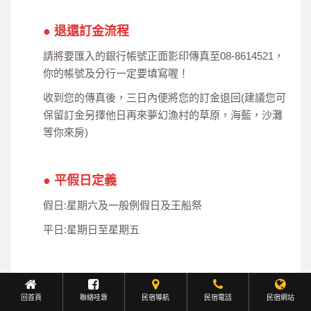
● 退還訂金流程
請將要匯入的銀行帳號正面影印傳真至08-8614521，
你的帳號及分行一定要填寫喔！
收到您的傳真後，三日內便將您的訂金退回(建議您可
保留訂金另擇他日再來夢幻漁村的草原，海藍，沙灘
等你來房)
● 平假日定義
假日:星期六及一般例假日及王船祭
平日:星期日至星期五
※ 以上資料但若有異動皆以民宿告知的最新資訊為主。
回首頁
聯絡哇靠
民宿導航
Facebook聯繫
民宿電話
民宿網站