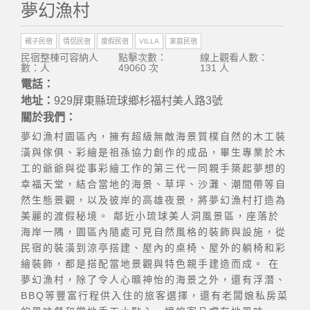
夢幻漁村
親子民宿
情侶民宿
度假民宿
VILLA
家庭民宿
民宿整棟可容納人
點擊次數：
線上觀看人數：
數：人
49060 次
131 人
電話：
地址：
929屏東縣琉球鄉杉福村美人路3號
關於我們：
夢幻漁村園區內，擁有超級無敵海景質樸自然的木工裝
潢與傢俱、彩繪是祖孫協力創作的成品，畢生專業於木
工的爺爺與從事彩繪工作的第三代一同親手築起夢想的
幸福天堂，結合當地的海景、草坪、沙灘、潮間帶等自
然生態景觀，以及彼岸的高雄夜景，將夢幻漁村打造為
美麗的渡假秘境。 鄰近小琉球美人洞風景區，座落於
海岸一隅，園區內隨處可見自然風格的裝飾與設施，從
民宿的裝潢到涼亭搭建、屋內的桌椅、屋外的躺椅和彩
繪裝飾，都是搭配當地景觀與特色親手建造而成。 在
夢幻漁村，除了令人心曠神怡的海景之外，還有浮潛、
BBQ等豐富行程供入住的旅客選擇，還有老闆娘私房菜