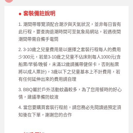
● 套裝備註說明
1. 潮間帶導覽須配合潮汐與天氣狀況，並非每日皆有
此行程，要查詢退潮時間可至氣象局網站，若遇夜間
潮間帶需自備手電筒
2. 3-10歲之兒童費用是以選擇之套裝行程每人的費用
少300元，若是3-10歲之兒童不佔床則每人1000元(含
船票/早餐/晚餐，未滿12歲請攜帶健保卡，否則船票
將以成人票計)，3歲以下之兒童基本上不計費用，若
有任何延伸出來的費用請自理
3. BBQ屬於戶外活動蚊蟲較多，為了您用餐時的好心
情，建議準備防蚊液
4. 當您要購買套裝行程前，請您務必先閱讀過預定須
知後在下單，謝謝您的合作