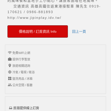
的風味餐和當地手工小點心，讓旅客品嚐在地風味。
交通資訊 高雄高鐵往返東港接駁車 陳先生 0919-
170621 / 0986-881893
http://www.jipinplay.idv.tw/
價格說明 / 訂房資訊 Info
回上一頁
wifi
免費WIFI上網
work
提供行李暫放
add_location
旅遊相關諮詢
ac_unit
冷氣 / 電視 / 衛浴
widgets
盥洗用品 / 冰箱
group
公共空間 / 客廳
民宿提供線上訂房