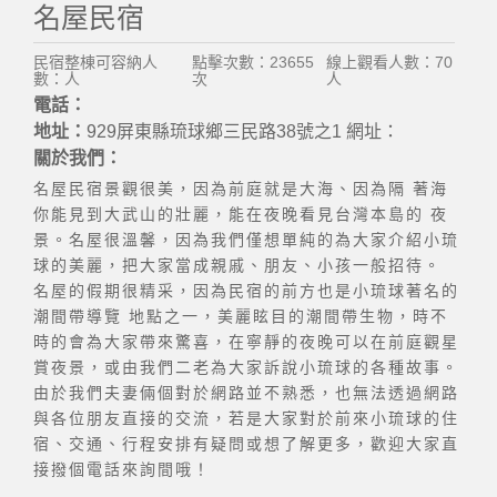
名屋民宿
民宿整棟可容納人
點擊次數：23655
線上觀看人數：70
數：人
次
人
電話：
地址：
929屏東縣琉球鄉三民路38號之1 網址：
關於我們：
名屋民宿景觀很美，因為前庭就是大海、因為隔 著海
你能見到大武山的壯麗，能在夜晚看見台灣本島的 夜
景。名屋很溫馨，因為我們僅想單純的為大家介紹小琉
球的美麗，把大家當成親戚、朋友、小孩一般招待。
名屋的假期很精采，因為民宿的前方也是小琉球著名的
潮間帶導覽 地點之一，美麗眩目的潮間帶生物，時不
時的會為大家帶來驚喜，在寧靜的夜晚可以在前庭觀星
賞夜景，或由我們二老為大家訴說小琉球的各種故事。
由於我們夫妻倆個對於網路並不熟悉，也無法透過網路
與各位朋友直接的交流，若是大家對於前來小琉球的住
宿、交通、行程安排有疑問或想了解更多，歡迎大家直
接撥個電話來詢間哦！