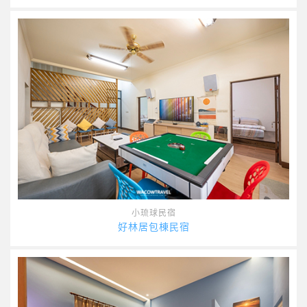
小琉球民宿
好林居包棟民宿