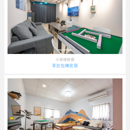
小琉球民宿
享註包棟民宿