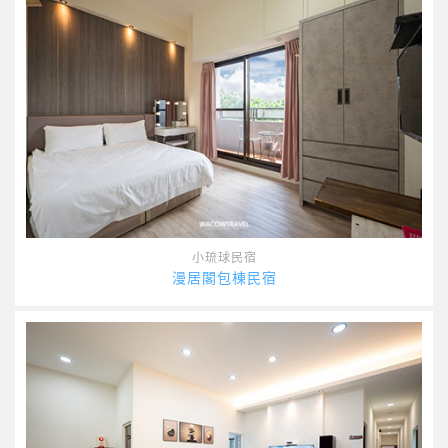
小琉球民宿
漫居閣包棟民宿