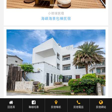
小琉球民宿
海嶼海景包棟民宿
小琉球民宿
泰美風情旅店
回首頁
聯絡哇靠
民宿導航
Facebook聯繫
民宿電話
民宿網站