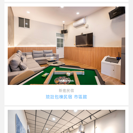
新進民宿
琉註包棟民宿 市區館