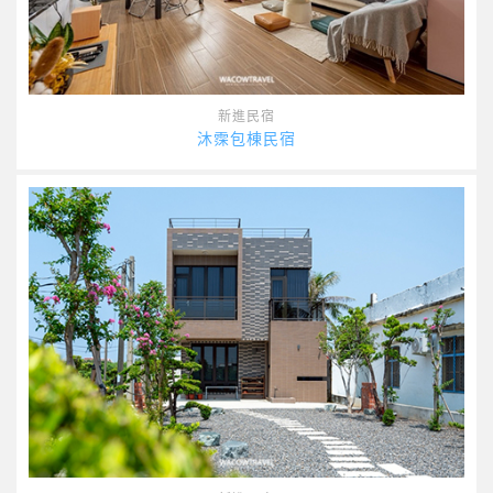
新進民宿
沐霂包棟民宿