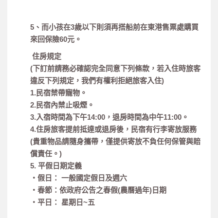
5、而小孩在3歲以下則須再搭船前在東港售票處購買
來回保險60元。
住房規定
(下訂前請務必確認完全同意下列條款，若入住時旅客
違反下列規定，我們有權利拒絕旅客入住)
1.民宿禁帶寵物。
2.民宿內禁止吸煙。
3.入宿時間為下午14:00，退房時間為中午11:00。
4.住房旅客提前抵達或退房後，民宿有行李寄放服務
(貴重物品請隨身攜帶，僅提供寄放不負任何保管與賠
償責任。)
5. 平假日期定義
‧假日： 一般國定假日及週六
‧春節：依政府公告之春假(農曆過年)日期
‧平日： 星期日~五