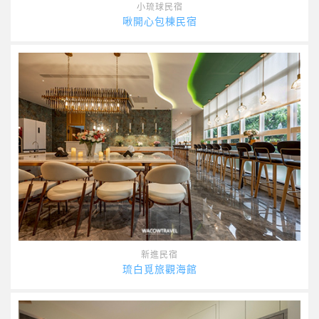
小琉球民宿
啾開心包棟民宿
新進民宿
琉白覓旅觀海館