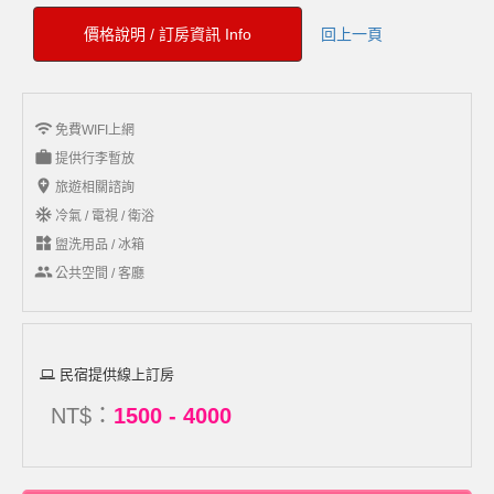
價格說明 / 訂房資訊 Info
回上一頁
wifi
免費WIFI上網
work
提供行李暫放
add_location
旅遊相關諮詢
ac_unit
冷氣 / 電視 / 衛浴
widgets
盥洗用品 / 冰箱
group
公共空間 / 客廳
民宿提供線上訂房
NT$：
1500 - 4000