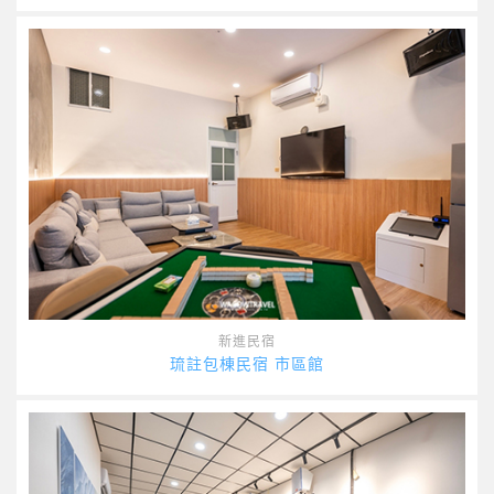
新進民宿
琉註包棟民宿 市區館