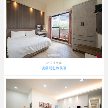
小琉球民宿
漫居閣包棟民宿