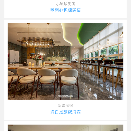
小琉球民宿
啾開心包棟民宿
新進民宿
琉白覓旅觀海館