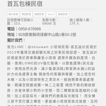
首瓦包棟民宿
親子民宿
情侶民宿
度假民宿
VILLA
家庭民宿
民宿整棟可容納人
點擊次數：
線上觀看人數：
數：10人
69566 次
179 人
電話：
0958-678986
地址：
929屏東縣琉球鄉中山路1巷50-2號
關於我們：
官方LINE：@shouwatt 小琉球民宿-首瓦設計民宿於
2013年獲得交通部觀光局之好客民宿認證。 首瓦設計
民宿座落於屏東縣離島小琉球 建築外觀為斜屋頂、白
牆、使用LOWE抗UV強化玻璃，以節能建築(採光設
計、使用自然光源、減少能源消耗(熱泵熱水器))的設
計方向為建築主軸 開放性的客廳與餐廳，加上透空的
木梯，以及小琉球特有之漂流木，經過簡單表面處理
後，期讓空間變成獨一無二之裝置 隔而不斷的開放廚
房，亦是休憩小酌的小空間，而二樓開放區退縮的小庭
院，加上前庭採光，讓我們的通風採光極佳！ 而全棟
三房不受打擾之構思，更是讓小琉球家族式旅遊、志同