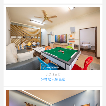
小琉球民宿
好林居包棟民宿