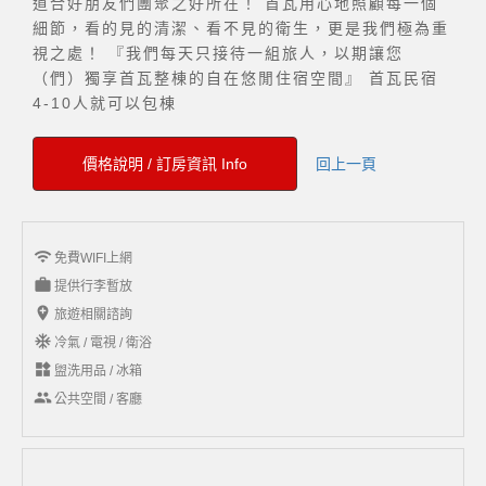
道合好朋友們團聚之好所在！ 首瓦用心地照顧每一個
細節，看的見的清潔、看不見的衛生，更是我們極為重
視之處！ 『我們每天只接待一組旅人，以期讓您
（們）獨享首瓦整棟的自在悠閒住宿空間』 首瓦民宿
4-10人就可以包棟
價格說明 / 訂房資訊 Info
回上一頁
wifi
免費WIFI上網
work
提供行李暫放
add_location
旅遊相關諮詢
ac_unit
冷氣 / 電視 / 衛浴
widgets
盥洗用品 / 冰箱
group
公共空間 / 客廳