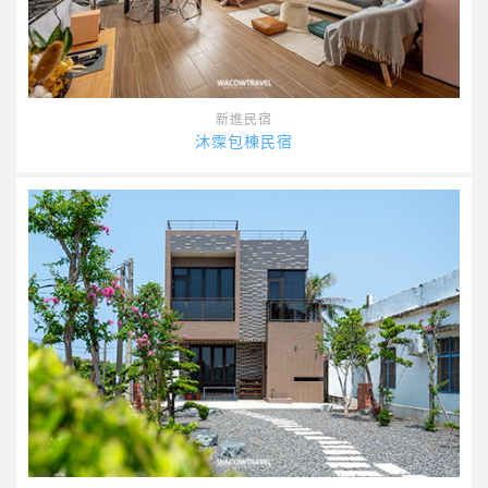
新進民宿
沐霂包棟民宿