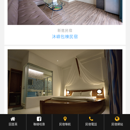
新進民宿
沐嶼包棟民宿
回首頁
聯絡哇靠
民宿導航
Facebook聯繫
民宿電話
民宿網站