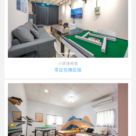
小琉球民宿
享註包棟民宿