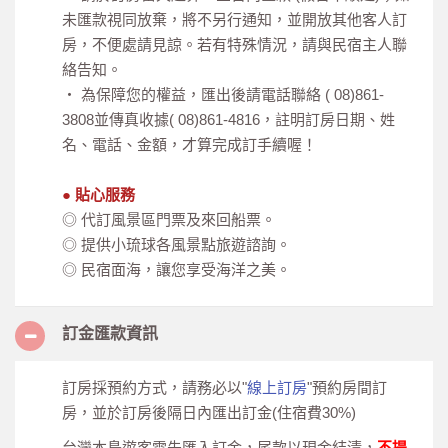
未匯款視同放棄，將不另行通知，並開放其他客人訂
房，不便處請見諒。若有特殊情況，請與民宿主人聯
絡告知。
‧ 為保障您的權益，匯出後請電話聯絡 ( 08)861-
3808並傳真收據( 08)861-4816，註明訂房日期、姓
名、電話、金額，才算完成訂手續喔！
● 貼心服務
◎ 代訂風景區門票及來回船票。
◎ 提供小琉球各風景點旅遊諮詢。
◎ 民宿面海，讓您享受海洋之美。
訂金匯款資訊
訂房採預約方式，請務必以"
線上訂房
"預約房間訂
房，並於訂房後隔日內匯出訂金(住宿費30%)
台灣本島遊客需先匯入訂金，尾款以現金結清，
不提