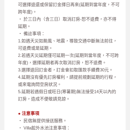
可選擇退還或保留訂金擇日再來(延期到當年度，不可
跨年度)。
‧ 於三日內（含三日）取消訂房-恕不退費，亦不得
延期。
‧ 備註事項：
1.如遇天災如颱風、地震，導致交通中斷無法前往，
可退費或是延期。
2.若遇天災延期僅可延期一次(延期到當年度，不可跨
年度)，選擇延期者再次取消訂房，恕不退費。
3.選擇退回訂金者，訂金會扣取匯款手續費30元。
4.延期沒有優先訂房權利，請提前規劃延期的行程，
或來電詢問空房狀況。
5.延期若遇假日或旺日(寒暑期)無法接受14天以內的
訂房，造成不便敬請見諒。
● 注意事項
‧ 民宿無提供接送服務。
‧ Villa館外水池注意事項：