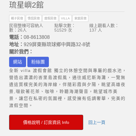
琉星嶼2館
親子民宿
情侶民宿
度假民宿
VILLA
家庭民宿
民宿整棟可容納人
點擊次數：
線上觀看人數：
數：26人
51529 次
137 人
電話：
08-8613808
地址：
929屏東縣琉球鄉中興路32-8號
關於我們：
網站
粉絲團
全新 villa 渡假會館 獨立的休憩空間與專屬的戲水池，
營造出濃濃的峇里島渡假風，通往威尼斯海灘，一覽無
遺這質樸完美的海岸線，伴隨彩霞與夕陽，眺望高雄夜
景,啜飲著花茶、咖啡，聆聽海潮聲音，眺望城市美
景，讓您在私密的氛圍裡，感受擁有低調奢華，完美的
渡假空間。
價格說明 / 訂房資訊 Info
回上一頁