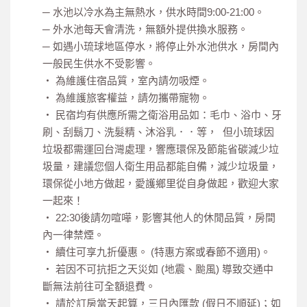
─ 水池以冷水為主無熱水，供水時間9:00-21:00。
─ 外水池每天會清洗，無額外提供換水服務。
─ 如遇小琉球地區停水，將停止外水池供水，房間內
一般民生供水不受影響。
‧ 為維護住宿品質，室內請勿吸煙。
‧ 為維護旅客權益，請勿攜帶寵物。
‧ 民宿均有供應所需之衛浴用品如：毛巾、浴巾、牙
刷、刮鬍刀、洗髮精、沐浴乳．．等， 但小琉球因
垃圾都需運回台灣處理，響應環保及節能省碳減少垃
圾量，建議您個人衛生用品都能自備，減少垃圾量，
環保從小地方做起，愛護鄉里從自身做起，歡迎大家
一起來！
‧ 22:30後請勿喧嘩，影響其他人的休閒品質，房間
內一律禁煙。
‧ 續住可享九折優惠。 (特惠方案或春節不適用)。
‧ 若因不可抗拒之天災如 (地震、颱風) 導致交通中
斷無法前往可全額退費。
‧ 請於訂房當天起算，三日內匯款 (假日不順延)；如