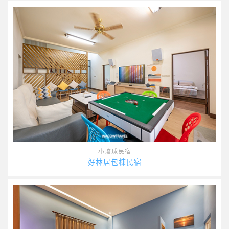
小琉球民宿
好林居包棟民宿