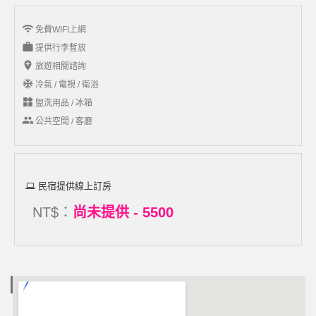
wifi
免費WIFI上網
work
提供行李暫放
add_location
旅遊相關諮詢
ac_unit
冷氣 / 電視 / 衛浴
widgets
盥洗用品 / 冰箱
group
公共空間 / 客廳
民宿提供線上訂房
NT$：
尚未提供 - 5500
電子地圖 MAP