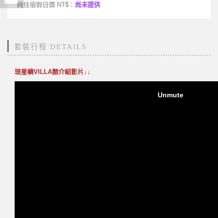
純住宿假日價 NT$：
尚未提供
套裝行程 DETAILS
琉星嶼VILLA館介紹影片↓↓