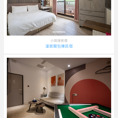
小琉球民宿
漫居閣包棟民宿