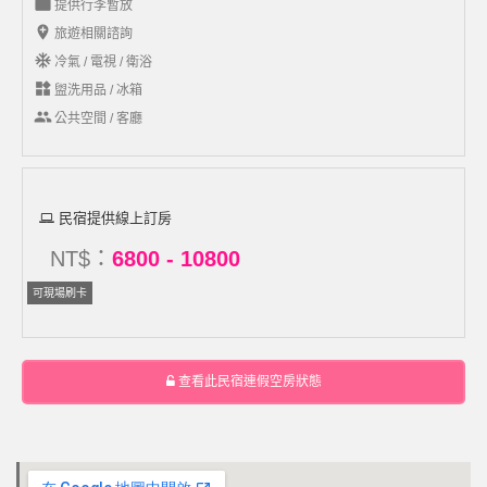
work
提供行李暫放
add_location
旅遊相關諮詢
ac_unit
冷氣 / 電視 / 衛浴
widgets
盥洗用品 / 冰箱
group
公共空間 / 客廳
民宿提供線上訂房
NT$：
6800 - 10800
可現場刷卡
查看此民宿連假空房狀態
電子地圖 MAP