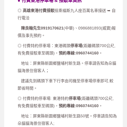
●
付費東港停車場 & 接駁車資訊
◎
高雄東港付費接駁
搭乘福斯九人座百萬名車接送 ➥ 自
行電洽
陳良翰先生
0919170621
(中華)、0986881893(威寶)報
價及事先預約。
◎ 付費特約停車場：東港碼頭
停車場
(距離碼頭700公尺,
有免費接駁車至碼頭)，
預約專線
:0960744160
。
地址：屏東縣新園鄉鹽埔村新生路。停車請告知為朵貓
貓海景住宿客人；
建議先到碼頭下車下行李由司機至停車場停車即可,較
節省時間。
◎ 付費特約停車場: 東港特約
停車場
(距離碼頭700公尺,
有免費接駁車至碼頭)，
預約專線
:0960744160
。
地址：屏東縣新園鄉鹽埔村新生路50號。停車請告知為
朵貓貓海景住宿客人;