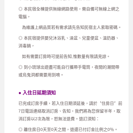
◎ 本民宿全棟提供無線網路使用，需自備可無線上網之
電腦，
為維護上網品質若有需求請先告知民宿主人索取密碼。
◎ 本民宿提供嬰兒沐浴乳、澡盆、兒童便盆、溫奶器、
消毒鍋，
如有需要訂房時可提前告知,惟數量有限請見諒。
◎ 到小琉球出遊盡可能自行攜帶手電筒，夜間的潮間帶
或烏鬼洞都需要用到唷。
●
入住日延期須知
已完成訂房手續，若入住日期須延後，請於〝住房日〞前
7日電話連絡取消訂房、告知，我們將為您保留半年，取
消訂房以2次為限，恕無法退費。退訂須知：
◎ 離住房日0天至0天之間，退還已付訂金比例之0％。