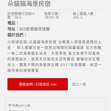
朵貓貓海景民宿
民宿整棟可容納人
點擊次數：
線上觀看人數：
數：46人
78762 次
206 人
電話：
地址：
929屏東縣琉球鄉
關於我們：
小琉球民宿-朵貓貓海景民宿 沿著美人洞環島道路往上
走， 映入眼簾的是一座黑白相間的美麗城堡 前方有獨
一無二的海景戲水泳池、大型草地 各式各樣不同風格
的房間設計，挑高天花板完全沒有壓迫 慵懶的坐在陽
台上，觀賞夕陽的多變與壯觀 2017全新開幕，給您一
個完美的渡假饗宴
價格說明 / 訂房資訊 Info
回上一頁
wifi
免費WIFI上網