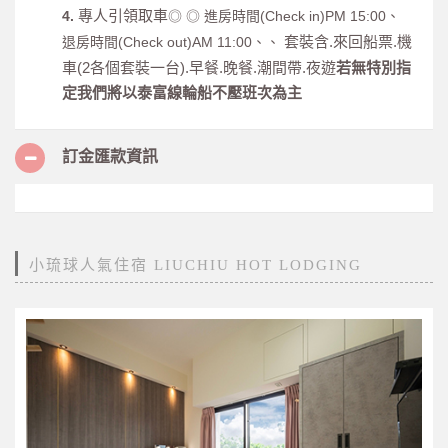
專人引領取車
4.
◎
◎ 進房時間(Check in)PM 15:00、
套裝含.來回船票.機
退房時間(Check out)AM 11:00、、
車(2各個套裝一台).早餐.晚餐.潮間帶.夜遊
若無特別指
定我們將以泰富線輪船不壓班次為主
訂金匯款資訊
小琉球人氣住宿 LIUCHIU HOT LODGING