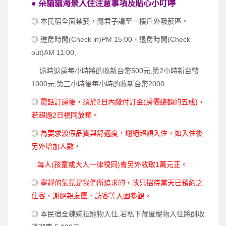
●
朵貓貓海景入住注意事項及貼心小叮嚀
◎ 本民宿全面禁菸，癮君子請至一樓戶外吸菸區。
◎ 進房時間(Check in)PM 15:00、退房時間(Check
out)AM 11:00,
逾時退房每小時將酌收新台幣500元,第2小時新台幣
1000元,
第三小時後每小時酌收新台幣2000
◎
電話訂房後，須於2日內繳付訂金(房價總額的五成)，
若超過2日視同放棄。
◎
為要求渡假品質與舒適度，謝絕超額入住，如入住後
另外增加人數，
每人(孩童或大人一律視同)會另外收取1萬元正。
◎
寧靜的氣氛是我們所追求的，故只招待當天已預約之
住客，謝絕親友團、訪客等入園參觀。
◎ 本民宿全棟婉拒寵物入住,若私下藏匿寵物入住將酙收