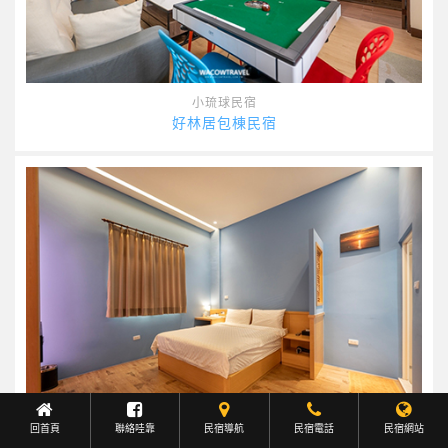
小琉球民宿
好林居包棟民宿
回首頁
聯絡哇靠
民宿導航
Facebook聯繫
民宿電話
民宿網站