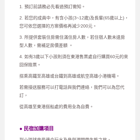
1. 預訂前請務必先看過預訂需知。
2. 若您的成員中，有含小孩(3~12歲)及長輩(65歲以上)，
您可依您選擇的方案價格再減少200元。
3. 所提供套裝住房需住滿住房人數，若住宿人數未達房
型人數，需補足房價差額 。
4. 如有3歲以下小孩則須在東港售票處自行購買60元的來
回保險票。
搭乘高鐵至高雄或台鐵到高雄或航空高雄小港機場。
若需接送服務可以打電話與我們連絡，我們可以為您代
訂，
從高雄至東港搭船處的費用全為自費。
●
民宿加購項目
到小琉球來最適合玩水及參與潮間帶生態之旅，