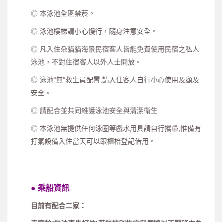
◎ 本泳池全區禁菸。
◎ 泳池樓梯請小心慢行，隨身注意安全。
◎ 凡入住朵貓貓海景民宿客人皆能免費使用民宿之私人
泳池，不對住宿客人以外人士開放。
◎ 泳池"無"救生員配置,請入住客人自行小心使用及顧及
安全。
◎ 請配合並共同維護泳池安全與清潔衛生
◎ 本泳池無提供任何泳圈等戲水用具請自行攜帶,惟備有
打氣設備入住當天可以跟櫃枱登記借用。
● 乘船資訊
目前有配合二家：