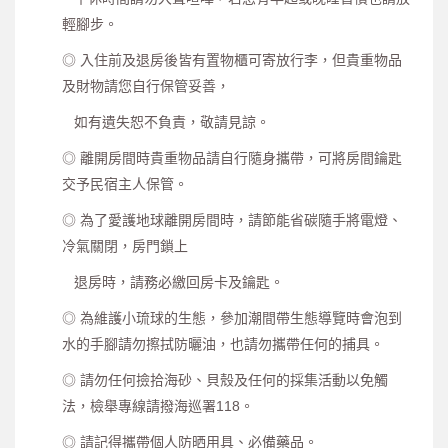
輕腳步。
◎ 入住前及退房後皆有置物櫃可寄放行李，但貴重物品
及財物請您自行保管妥善，
如有遺失恕不負責，敬請見諒。
◎ 離開房間時貴重物品請自行隨身攜帶，可將房間鑰匙
交予民宿主人保管。
◎ 為了愛護地球離開房間時，請節能省碳隨手將電燈、
冷氣關閉，房門鎖上
退房時，請務必繳回房卡及鑰匙。
◎ 為維護小琉球的生態，參加潮間帶生態導覽時會泡到
水的手腳請勿擦拭防曬油，也請勿攜帶任何的捕具。
◎ 請勿任何撿拾海砂、貝殼及任何的採集活動以免觸
法，檢舉專線請撥海巡署118。
◎ 請記得攜帶個人防晒用具、必備藥品。