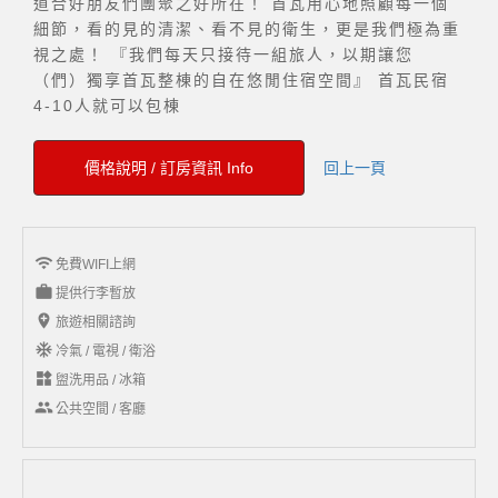
道合好朋友們團聚之好所在！ 首瓦用心地照顧每一個
細節，看的見的清潔、看不見的衛生，更是我們極為重
視之處！ 『我們每天只接待一組旅人，以期讓您
（們）獨享首瓦整棟的自在悠閒住宿空間』 首瓦民宿
4-10人就可以包棟
價格說明 / 訂房資訊 Info
回上一頁
wifi
免費WIFI上網
work
提供行李暫放
add_location
旅遊相關諮詢
ac_unit
冷氣 / 電視 / 衛浴
widgets
盥洗用品 / 冰箱
group
公共空間 / 客廳