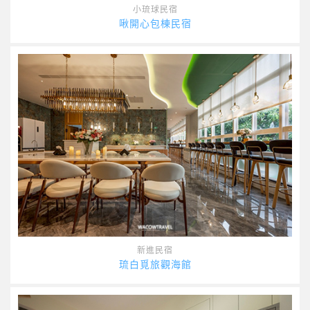
小琉球民宿
啾開心包棟民宿
新進民宿
琉白覓旅觀海館