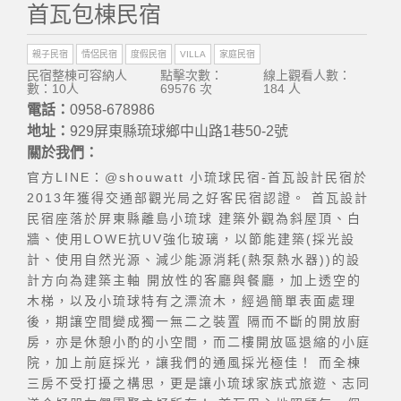
首瓦包棟民宿
親子民宿
情侶民宿
度假民宿
VILLA
家庭民宿
民宿整棟可容納人
點擊次數：
線上觀看人數：
數：10人
69576 次
184 人
電話：
0958-678986
地址：
929屏東縣琉球鄉中山路1巷50-2號
關於我們：
官方LINE：@shouwatt 小琉球民宿-首瓦設計民宿於
2013年獲得交通部觀光局之好客民宿認證。 首瓦設計
民宿座落於屏東縣離島小琉球 建築外觀為斜屋頂、白
牆、使用LOWE抗UV強化玻璃，以節能建築(採光設
計、使用自然光源、減少能源消耗(熱泵熱水器))的設
計方向為建築主軸 開放性的客廳與餐廳，加上透空的
木梯，以及小琉球特有之漂流木，經過簡單表面處理
後，期讓空間變成獨一無二之裝置 隔而不斷的開放廚
房，亦是休憩小酌的小空間，而二樓開放區退縮的小庭
院，加上前庭採光，讓我們的通風採光極佳！ 而全棟
三房不受打擾之構思，更是讓小琉球家族式旅遊、志同