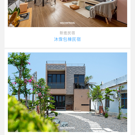
新進民宿
沐霂包棟民宿