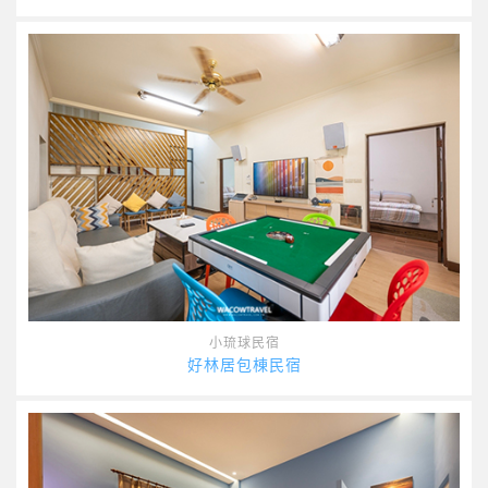
小琉球民宿
好林居包棟民宿