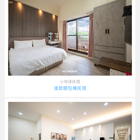
小琉球民宿
漫居閣包棟民宿