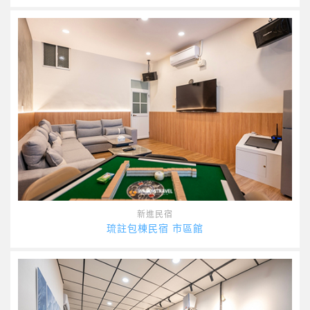
新進民宿
琉註包棟民宿 市區館