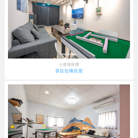
小琉球民宿
享註包棟民宿