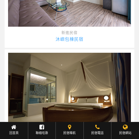
新進民宿
沐嶼包棟民宿
回首頁
聯絡哇靠
民宿導航
Facebook聯繫
民宿電話
民宿網站