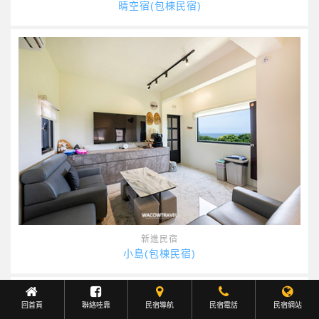
晴空宿(包棟民宿)
新進民宿
小島(包棟民宿)
回首頁
聯絡哇靠
民宿導航
Facebook聯繫
民宿電話
民宿網站