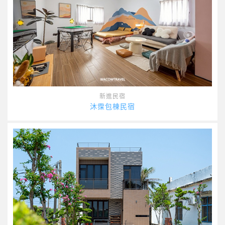
新進民宿
沐霂包棟民宿