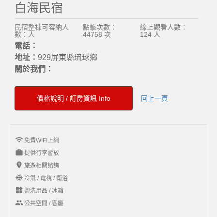
白海民宿
民宿整棟可容納人
點擊次數：
線上觀看人數：
數：人
44758 次
124 人
電話：
地址：
929屏東縣琉球鄉
關於我們：
價格說明 / 訂房資訊 Info
回上一頁
wifi
免費WIFI上網
work
提供行李暫放
add_location
旅遊相關諮詢
ac_unit
冷氣 / 電視 / 衛浴
widgets
盥洗用品 / 冰箱
group
公共空間 / 客廳