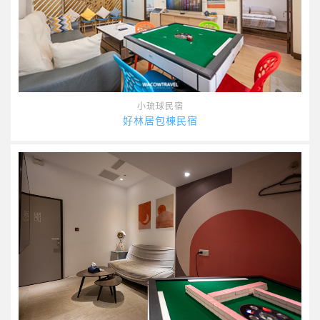
小琉球民宿
好林居包棟民宿