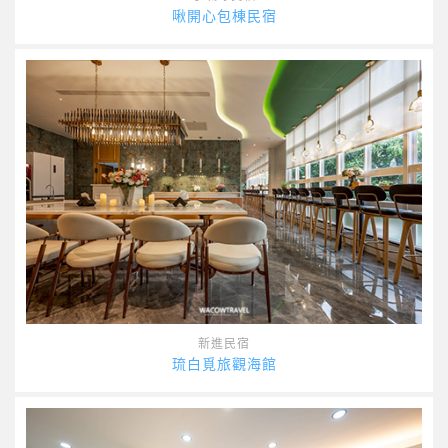
啾開心包棟民宿
新進民宿
琉白覓旅觀海館