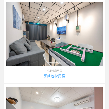
小琉球民宿
享註包棟民宿