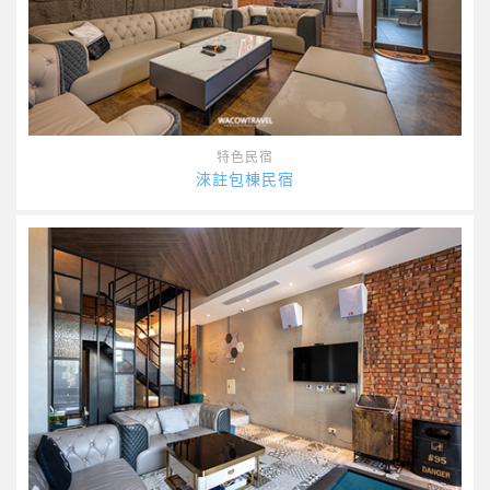
特色民宿
淶註包棟民宿