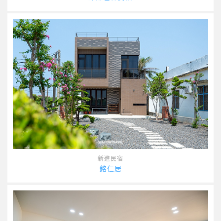
新進民宿
銘仁居