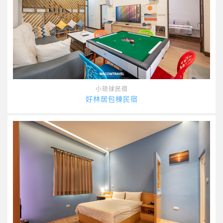
小琉球民宿
好林居包棟民宿