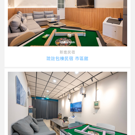
新進民宿
琉註包棟民宿 市區館