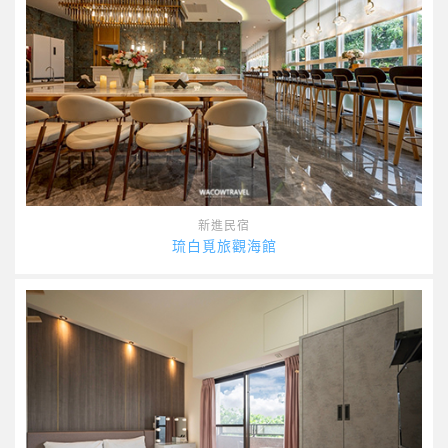
新進民宿
琉白覓旅觀海館