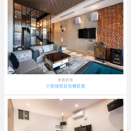
新進民宿
小琉球琉註包棟民宿