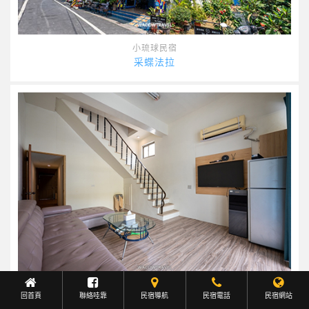
小琉球民宿
采蝶法拉
新進民宿
回首頁
聯絡哇靠
民宿導航
Facebook聯繫
民宿電話
民宿網站
沐嶼包棟民宿