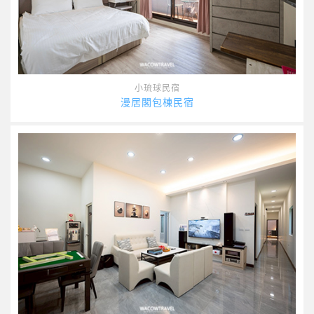
小琉球民宿
漫居閣包棟民宿