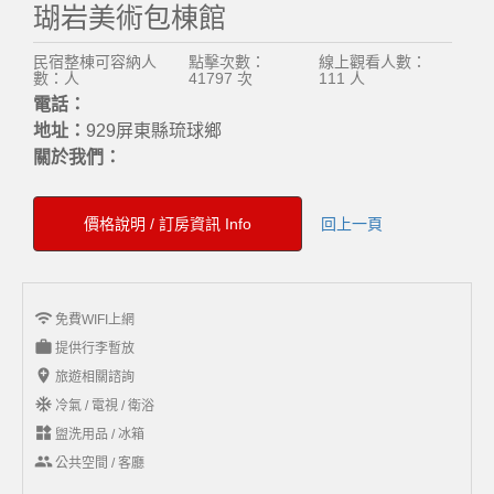
瑚岩美術包棟館
民宿整棟可容納人
點擊次數：
線上觀看人數：
數：人
41797 次
111 人
電話：
地址：
929屏東縣琉球鄉
關於我們：
價格說明 / 訂房資訊 Info
回上一頁
wifi
免費WIFI上網
work
提供行李暫放
add_location
旅遊相關諮詢
ac_unit
冷氣 / 電視 / 衛浴
widgets
盥洗用品 / 冰箱
group
公共空間 / 客廳