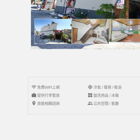
wifi
ac_unit
免費WIFI上網
冷氣 / 電視 / 衛浴
work
widgets
提供行李暫放
盥洗用品 / 冰箱
add_location
group
旅遊相關諮詢
公共空間 / 客廳