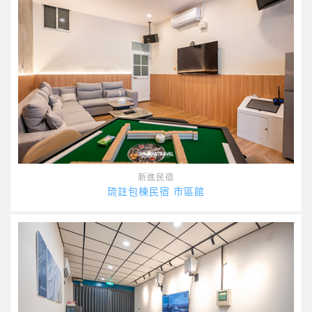
新進民宿
琉註包棟民宿 市區館