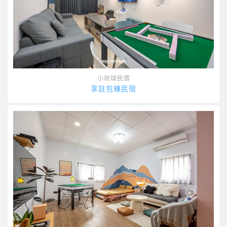
小琉球民宿
享註包棟民宿