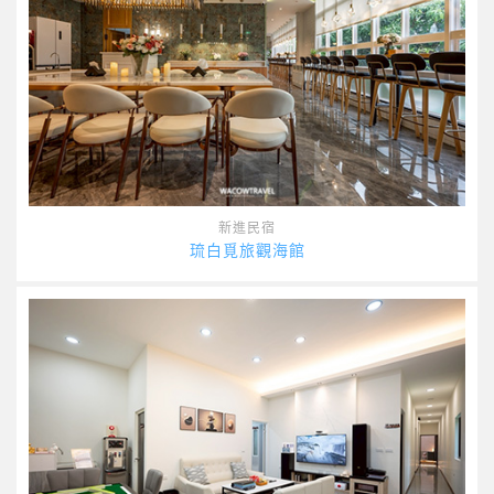
新進民宿
琉白覓旅觀海館