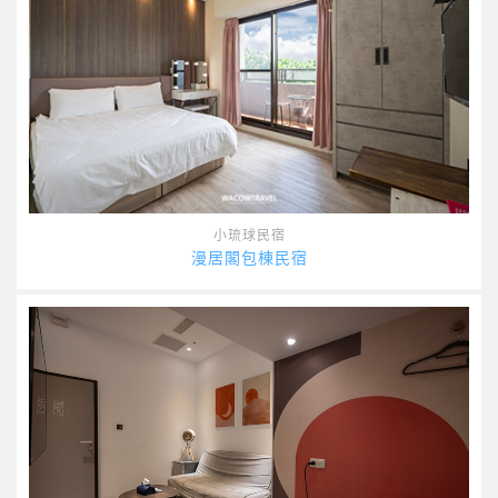
小琉球民宿
漫居閣包棟民宿