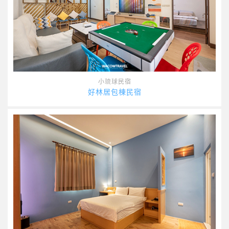
小琉球民宿
好林居包棟民宿