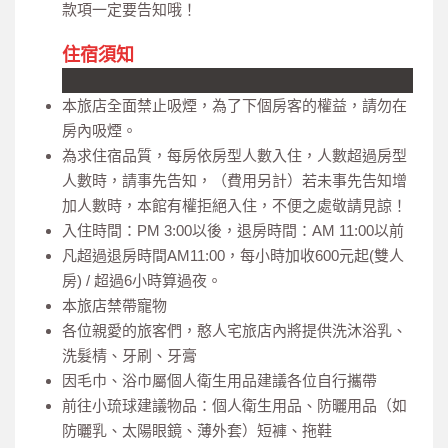
款項一定要告知哦！
住宿須知
本旅店全面禁止吸煙，為了下個房客的權益，請勿在
房內吸煙。
為求住宿品質，每房依房型人數入住，人數超過房型
人數時，請事先告知，（費用另計）若未事先告知增
加人數時，本館有權拒絕入住，不便之處敬請見諒！
入住時間：PM 3:00以後，退房時間：AM 11:00以前
凡超過退房時間AM11:00，每小時加收600元起(雙人
房) / 超過6小時算過夜。
本旅店禁帶寵物
各位親愛的旅客們，憨人宅旅店內將提供洗沐浴乳、
洗髮棈、牙刷、牙膏
因毛巾、浴巾屬個人衛生用品建議各位自行攜帶
前往小琉球建議物品：個人衛生用品、防曬用品（如
防曬乳、太陽眼鏡、薄外套）短褲、拖鞋