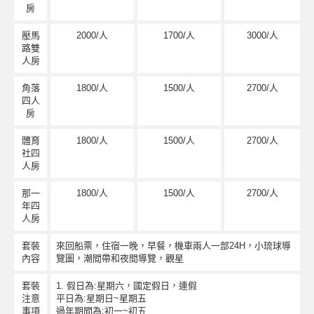
房
壓馬
2000/人
1700/人
3000/人
路雙
人房
角落
1800/人
1500/人
2700/人
四人
房
體育
1
800/人
1500/人
2700/人
社四
人房
那一
1
800/人
1500/人
2700/人
年四
人房
套裝
來回船票，住宿一晚，早餐，機車兩人一部24H，小琉球導
內容
覽圖，潮間帶和夜間導覽，觀星
套裝
1. 假日為:星期六，國定假日，連假
注意
平日為:星期日~星期五
事項
過年期間為:初一~初五