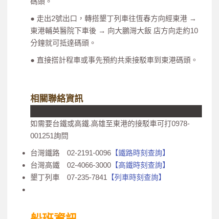
碼頭。
● 走出2號出口，轉搭墾丁列車往恆春方向經東港 →
東港輔英醫院下車後 → 向大鵬灣大飯 店方向走約10
分鐘就可抵達碼頭。
● 直接搭計程車或事先預約共乘接駁車到東港碼頭。
相關聯絡資訊
如需要台鐵或高鐵.高雄至東港的接駁車可打0978-
001251詢問
台灣鐵路 02-2191-0096
【鐵路時刻查詢】
台灣高鐵 02-4066-3000
【高鐵時刻查詢】
墾丁列車 07-235-7841
【列車時刻查詢】
船班資訊