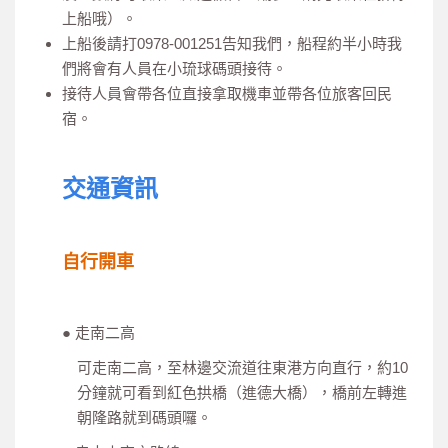
上船哦）。
上船後請打0978-001251告知我們，船程約半小時我
們將會有人員在小琉球碼頭接待。
接待人員會帶各位直接拿取機車並帶各位旅客回民
宿。
交通資訊
自行開車
● 走南二高
可走南二高，至林邊交流道往東港方向直行，約10
分鐘就可看到紅色拱橋（進德大橋），橋前左轉進
朝隆路就到碼頭囉。