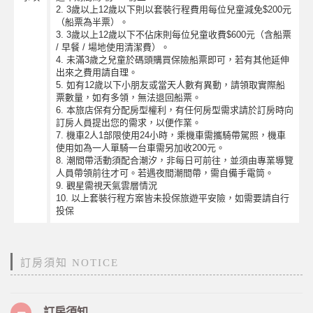
2. 3歲以上12歲以下則以套裝行程費用每位兒童減免$200元
（船票為半票）。
3. 3歲以上12歲以下不佔床則每位兒童收費$600元（含船票
/ 早餐 / 場地使用清潔費）。
4. 未滿3歲之兒童於碼頭購買保險船票即可，若有其他延伸
出來之費用請自理。
5. 如有12歲以下小朋友或當天人數有異動，請領取實際船
票數量，如有多領，無法退回船票。
6. 本旅店保有分配房型權利，有任何房型需求請於訂房時向
訂房人員提出您的需求，以便作業。
7. 機車2人1部限使用24小時，乘機車需攜騎帶駕照，機車
使用如為一人單騎一台車需另加收200元。
8. 潮間帶活動須配合潮汐，非每日可前往，並須由專業導覽
人員帶領前往才可。若遇夜間潮間帶，需自備手電筒。
9. 觀星需視天氣雲層情況
10. 以上套裝行程方案皆未投保旅遊平安險，如需要請自行
投保
訂房須知 NOTICE
訂房須知