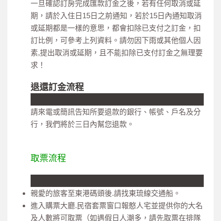
一旦確認訂房完成匯款訂金之後，若有任何取消或延
期，請於入住日15日之前通知，若於15日內通知取消
或延期都是一樣的意思，都會扣除已支付之訂金，扣
訂比例，可參考上列資料。請勿因下雨或其他個人因
素,提出取消或延期，且不能扣除已支付訂金之無理要
求！
退還訂金流程
請來電或簡訊告知所要退款的銀行、帳號、戶名及分
行，我們將於三日內幫您退款。
取票流程
親愛的旅客至東港碼頭後.請找東琉線交通船。
進入購票大廳.民宿套票窗口報憨人宅並提供你的大名
及人數將可取票（如遇假日人潮多，請先取票在排隊