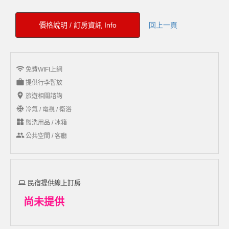
價格說明 / 訂房資訊 Info
回上一頁
wifi
免費WIFI上網
work
提供行李暫放
add_location
旅遊相關諮詢
ac_unit
冷氣 / 電視 / 衛浴
widgets
盥洗用品 / 冰箱
group
公共空間 / 客廳
民宿提供線上訂房
尚未提供