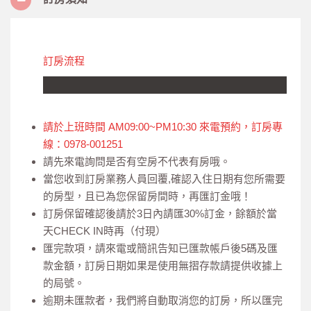
訂房流程
請於上班時間 AM09:00~PM10:30 來電預約，訂房專
線：0978-001251
請先來電詢問是否有空房不代表有房哦。
當您收到訂房業務人員回覆,確認入住日期有您所需要
的房型，且已為您保留房間時，再匯訂金哦！
訂房保留確認後請於3日內請匯30%訂金，餘額於當
天CHECK IN時再（付現）
匯完款項，請來電或簡訊告知已匯款帳戶後5碼及匯
款金額，訂房日期如果是使用無摺存款請提供收據上
的局號。
逾期未匯款者，我們將自動取消您的訂房，所以匯完