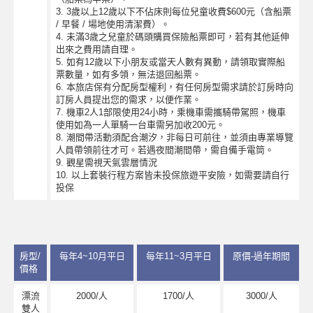
3. 3歲以上12歲以下不佔床則每位兒童收費$600元（含船票
/ 早餐 / 場地使用清潔費）。
4. 未滿3歲之兒童於碼頭購買保險船票即可，若有其他延伸
出來之費用請自理。
5. 如有12歲以下小朋友或當天人數有異動，請領取實際船
票數量，如有多領，無法退回船票。
6. 本旅店保有分配房型權利，有任何房型需求請於訂房時向
訂房人員提出您的需求，以便作業。
7. 機車2人1部限使用24小時，乘機車需攜騎帶駕照，機車
使用如為一人單騎一台車需另加收200元。
8. 潮間帶活動須配合潮汐，非每日可前往，並須由專業導覽
人員帶領前往才可。若遇夜間潮間帶，需自備手電筒。
9. 觀星需視天氣雲層情況
10. 以上套裝行程方案皆未投保旅遊平安險，如需要請自行
投保
房型/
每年4~10月平日
每年11~3月平日
原價-過年期間
價格
漂流
2000/人
1700/人
3000/人
雙人