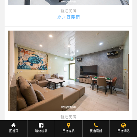
新進民宿
夏之野民宿
新進民宿
小島就●Chill
回首頁
聯絡哇靠
民宿導航
Facebook聯繫
民宿電話
民宿網站