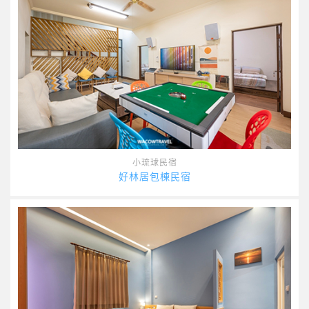
小琉球民宿
好林居包棟民宿