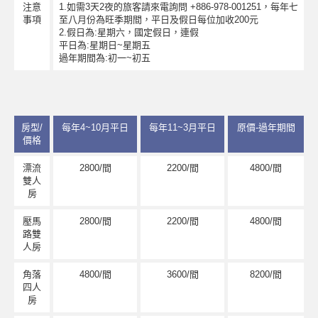
注意
1.如需3天2夜的旅客請來電詢問 +886-978-001251，每年七
事項
至八月份為旺季期間，平日及假日每位加收200元
2.假日為:星期六，國定假日，連假
平日為:星期日~星期五
過年期間為:初一~初五
房型/
每年4~10月平日
每年11~3月平日
原價-過年期間
價格
漂流
2800/間
2200/間
4800/間
雙人
房
壓馬
2800/間
2200/間
4800/間
路雙
人房
角落
4800/間
3600/間
8200/間
四人
房