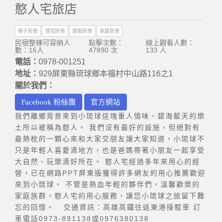
憨人宅旅店
親子民宿
情侶民宿
度假民宿
家庭民宿
民宿整棟可容納人
點擊次數：
線上觀看人數：
數：16人
47890 次
133 人
電話：
0978-001251
地址：
929屏東縣琉球鄉本福村中山路116之1
關於我們：
Facebook 粉絲團
官方網站
我們離鄉背景來到小琉球這塊重人情味、碧海藍天的樂
土所以被稱為憨人。 我們沒有最好的設施，但絕對有
最熱枕的一顆心來和大家交朋友讓大家知道，小琉球不
只是年輕人喜愛滴地方，也是爸媽帶著小朋友一起享受
大自然、玩樂滴好所在。 憨人宅經過多年來用心的經
營，已在網路PPT屏東版獲得許多網友的用心推薦歡迎
來到小琉球。 不管是熱血年輕的夥伴們，溫馨歡樂的
家庭族群，憨人宅的用心服務，讓您小琉球之旅留下難
忘的回憶。 交通資訊：高雄高鐵往返東港接駁車 訂
車電話0973-891138或0976380138