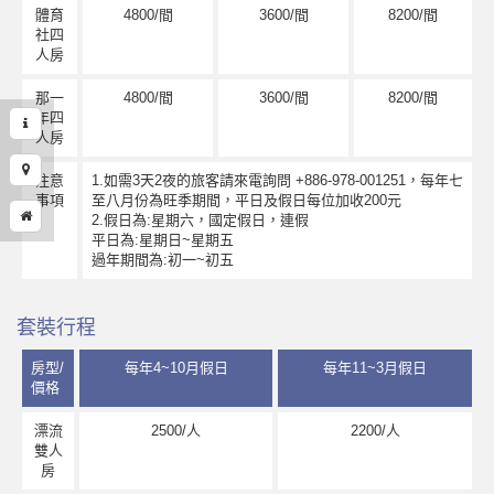
體育
4800/間
3600/間
8200/間
社四
人房
那一
4800/間
3600/間
8200/間
年四
人房
注意
1.如需3天2夜的旅客請來電詢問 +886-978-001251，每年七
事項
至八月份為旺季期間，平日及假日每位加收200元
2.假日為:星期六，國定假日，連假
平日為:星期日~星期五
過年期間為:初一~初五
套裝行程
房型/
每年4~10月假日
每年11~3月假日
價格
漂流
2500/人
2200/人
雙人
房