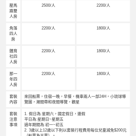
壓馬
2500/人
2200/人
路雙
人房
角落
2200/人
1800/人
四人
房
體育
2200/人
1800/人
社四
人房
那一
2200/人
1800/人
年四
人房
套裝
來回船票，住宿一晚，早餐，機車兩人一部24H，小琉球導
內容
覽圖，潮間帶和夜間導覽，觀星
套裝
1. 假日為:星期六，國定假日，連假
注意
平日為:星期日~星期五
事項
過年期間為:初一~初五
2. 3歲以上12歲以下則以套裝行程費用每位兒童減免$200元
（船票為半票）。