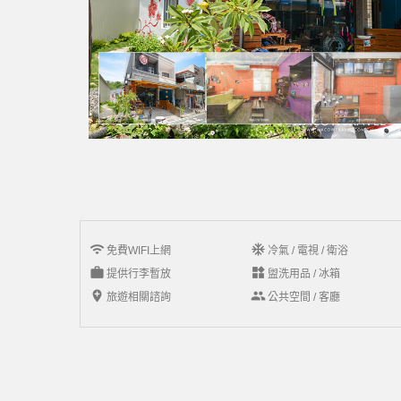
wifi
ac_unit
免費WIFI上網
冷氣 / 電視 / 衛浴
work
widgets
提供行李暫放
盥洗用品 / 冰箱
add_location
group
旅遊相關諮詢
公共空間 / 客廳