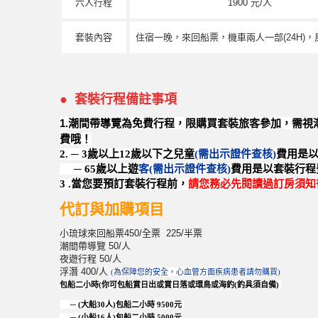
六人行程
1900 元/人
套裝內容
住宿一晚，來回船票，機車兩人一部(24H)
●
套裝行程備註事項
1.潮間帶導覽為免費行程，限購買套裝旅客參加，需
費哦！
2. ─ 3歲以上12歲以下之兒童
(需出示證件查核)
費用是以
─ 65歲以上遊
客(需出示證件查核)
費用是以套裝行程費
3 .當您要預訂套裝行程前，
請您務必先閱讀過訂房須知
代訂與加購項目
小琉球來回船票450/全票 225/半票
潮間帶導覽 50/人
夜遊行程 50/人
浮潛 400/人
(為保障您的安全，心血管方面疾病患者請勿購買)
包船二小時(你可包船賞日出或賞日落或環鳥或海釣(釣具須自備)
─ (大船30人)包船二小時 9500元
─ (小船16人)包船二小時 5000元