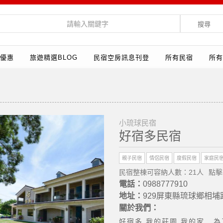
搜尋
優惠
旅遊精選BLOG
民宿空房訊息刊登
所有民宿
所有
小琉球民宿
好宿多民宿
親子民宿
情侶民宿
度假民宿
家庭民
民宿整棟可容納人數：21人
點擊
電話：
0988777910
地址：
929屏東縣琉球鄉相埔
關於我們：
好宿多 我的莊園 我的家 