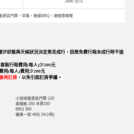
2000 元/人
，風景區門票，早餐，晚餐BBQ，潮間帶導覽
視潮汐狀態與天候狀況決定是否成行，因是免費行程未成行時不退
套裝行程費用(每人)少200元
用(每人)費用少200元
後再訂房
，以免引起訂房爭議。
小琉球風景區門票 120
玻璃船 250 半票150
BBQ 300
機車一部 400( 24小時) .