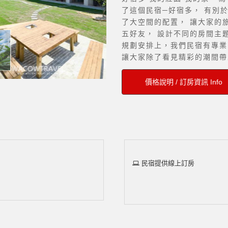
了這個民宿─好宿多， 有別
了大空間的配置， 讓大家的
五好友， 設計不同的房間主
規劃安排上，我們民宿有專業
讓大家除了看見精彩的潮間帶
讓大家深入了解潮間帶的生態
浮潛教練， 帶著大家下海一
價格說明 / 訂房資訊 Info
見綠蠵龜與您一同悠游海中央
山豬溝的熱帶雨林風情， 蛤
亭的晚霞變幻， 觀 音石的
事…這些都是來小琉球不能錯
民宿提供線上訂房