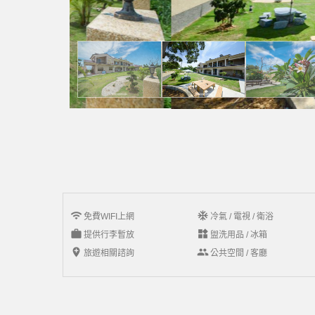
wifi
ac_unit
免費WIFI上網
冷氣 / 電視 / 衛浴
work
widgets
提供行李暫放
盥洗用品 / 冰箱
add_location
group
旅遊相關諮詢
公共空間 / 客廳