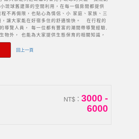
於小琉球舊建築的空間利用，在每一個房間都提供
旅程不再侷限，也貼心為情侶、小 家庭、家族、三
題，讓大家能在好宿多住的舒適愉快。 在行程的
的導覽人員， 每一位都有豐富的潮間帶導覽經驗,
生物外， 也能為大家提供生態保育的相關知識，
環境。 除了潮間帶導覽外，我們也有配合專業的
 覽珊瑚礁生態系的繽紛美麗， 若是夠幸運還能遇
回上一頁
。 上了岸小琉球依舊迷人，美人洞的海天一色,
板灣的陽光椰影白沙灘，烏鬼洞的傳奇故事，落日
奇石群，花瓶岩的四季變化，林立的廟宇，傳奇的故
過的。
3000 -
NT$：
6000