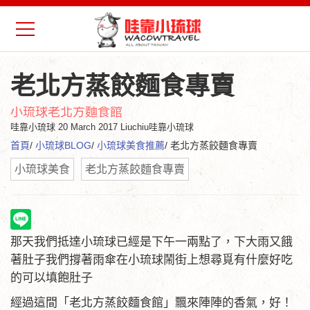
老北方蒸餃麵食專賣
小琉球老北方麵食館
哇靠小琉球
20 March 2017 Liuchiu哇靠小琉球
首頁
/
小琉球BLOG
/
小琉球美食推薦
/ 老北方蒸餃麵食專賣
小琉球美食
老北方蒸餃麵食專賣
那天我們抵達小琉球已經是下午一兩點了，下大雨又餓
著肚子我們撐著雨傘在小琉球鬧街上想尋覓有什麼好吃
的可以填飽肚子
經過這間「老北方蒸餃麵食館」飄來陣陣的香氣，好！