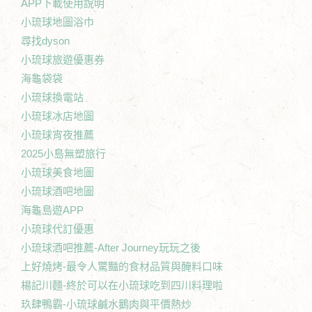
APP下載使用說明
小琉球地圖浴巾
尋找dyson
小琉球旅遊優惠券
海龜袋袋
小琉球換電站
小琉球冰店地圖
小琉球宵夜推薦
2025小島無塑旅行
小琉球美食地圖
小琉球酒吧地圖
海龜島遊APP
小琉球代訂優惠
小琉球酒吧推薦-After Journey玩玩之後
上好燒烤-最令人驚豔的食材品質與醃料口味
楊記川麵-終於可以在小琉球吃到四川料理啦
玖肆鴨霸-小琉球鹹水鵝肉與平價熱炒