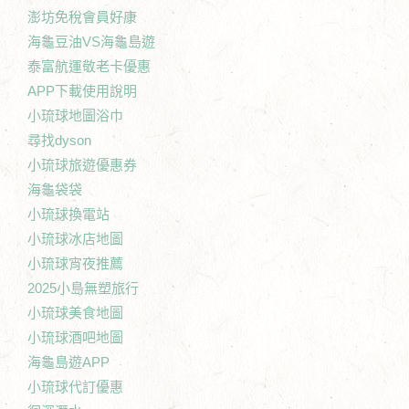
澎坊免稅會員好康
海龜豆油VS海龜島遊
泰富航運敬老卡優惠
APP下載使用說明
小琉球地圖浴巾
尋找dyson
小琉球旅遊優惠券
海龜袋袋
小琉球換電站
小琉球冰店地圖
小琉球宵夜推薦
2025小島無塑旅行
小琉球美食地圖
小琉球酒吧地圖
海龜島遊APP
小琉球代訂優惠