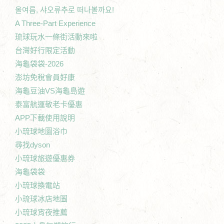
올여름, 샤오류추로 떠나볼까요!
A Three-Part Experience
琉球玩水一條街活動來啦
台灣好行限定活動
海龜袋袋-2026
澎坊免稅會員好康
海龜豆油VS海龜島遊
泰富航運敬老卡優惠
APP下載使用說明
小琉球地圖浴巾
尋找dyson
小琉球旅遊優惠券
海龜袋袋
小琉球換電站
小琉球冰店地圖
小琉球宵夜推薦