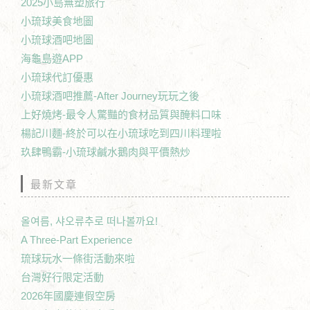
2025小島無塑旅行
小琉球美食地圖
小琉球酒吧地圖
海龜島遊APP
小琉球代訂優惠
小琉球酒吧推薦-After Journey玩玩之後
上好燒烤-最令人驚豔的食材品質與醃料口味
楊記川麵-終於可以在小琉球吃到四川料理啦
玖肆鴨霸-小琉球鹹水鵝肉與平價熱炒
最新文章
올여름, 샤오류추로 떠나볼까요!
A Three-Part Experience
琉球玩水一條街活動來啦
台灣好行限定活動
2026年國慶連假空房