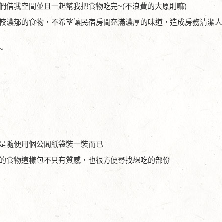
們借我空間並且一起幫我把食物吃完~(不浪費的大原則嘛)
較濃郁的食物，不希望讓民宿房間充滿濃厚的味道，造成房務清潔
~
是隨便用個公闆紙袋裝一裝而已
的食物這樣包不只有質感，也很方便尋找想吃的部份