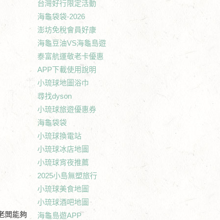
台灣好行限定活動
海龜袋袋-2026
澎坊免稅會員好康
海龜豆油VS海龜島遊
泰富航運敬老卡優惠
APP下載使用說明
小琉球地圖浴巾
尋找dyson
小琉球旅遊優惠券
海龜袋袋
小琉球換電站
小琉球冰店地圖
小琉球宵夜推薦
2025小島無塑旅行
小琉球美食地圖
小琉球酒吧地圖
老闆能夠
海龜島遊APP