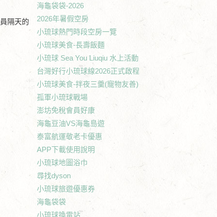
海龜袋袋-2026
2026年暑假空房
人員隔天的
小琉球熱門時段空房一覽
小琉球美食-長壽飯麵
小琉球 Sea You Liuqiu 水上活動
台灣好行小琉球線2026正式啟程
小琉球美食-拌夜三羹(寵物友善)
孤軍小琉球戰場
澎坊免稅會員好康
海龜豆油VS海龜島遊
泰富航運敬老卡優惠
APP下載使用說明
小琉球地圖浴巾
尋找dyson
小琉球旅遊優惠券
海龜袋袋
小琉球換電站