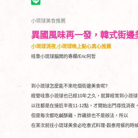
小琉球美食推薦
異國風味再一發，韓式街邊
小琉球消夜,小琉球晚上點心真心推薦
哇靠小琉球腦闆的專欄/Eric阿哲
到小琉球怎麼能不來吃個街邊美食呢?
經營哇靠小琉球也已經10年之久，就算經常到小琉
以往都是在接近半夜11-12點，才開始出門尋找消
但是每次都吃鹹酥雞、炸雞排也不是辦法，所以
在某次前往小琉球美食必吃泰式料理-穀泰用餐的時