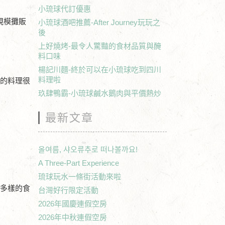
小琉球代訂優惠
規模攤販
小琉球酒吧推薦-After Journey玩玩之
後
上好燒烤-最令人驚豔的食材品質與醃
料口味
楊記川麵-終於可以在小琉球吃到四川
料理啦
己的料理很
玖肆鴨霸-小琉球鹹水鵝肉與平價熱炒
最新文章
올여름, 샤오류추로 떠나볼까요!
A Three-Part Experience
琉球玩水一條街活動來啦
更多樣的食
台灣好行限定活動
2026年國慶連假空房
2026年中秋連假空房