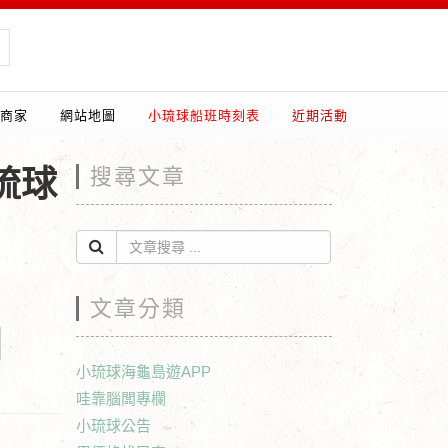
商家
網站地圖
小琉球船班時刻表
近期活動
琉球
搜尋文章
文章分類
小琉球海龜島遊APP
哇靠腦闆專欄
小琉球公告