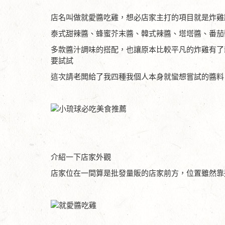
店名叫做就愛醬吃雞，想必店家主打的項目就是炸雞
泰式甜辣醬、蜂蜜芥末醬、韓式辣醬、塔塔醬、番茄
多款醬汁調味的搭配，也讓原本比較平凡的炸雞有了
要試試
這次請老闆給了我四種我個人本身就蠻想嘗試的醬料
介紹一下店家外觀
店家位在一間算是批發量販的店家前方，位置雖然靠