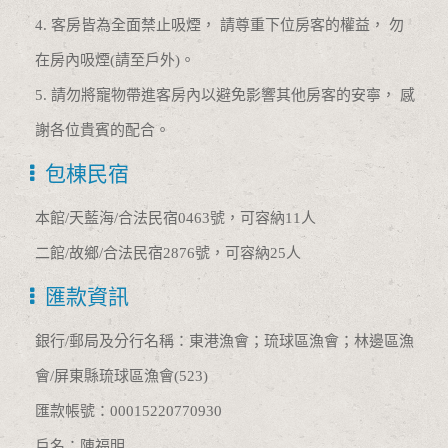
4. 客房皆為全面禁止吸煙， 請尊重下位房客的權益， 勿
在房內吸煙(請至戶外)。
5. 請勿將寵物帶進客房內以避免影響其他房客的安寧， 感
謝各位貴賓的配合。
包棟民宿
本館/天藍海/合法民宿0463號，可容納11人
二館/故鄉/合法民宿2876號，可容納25人
匯款資訊
銀行/郵局及分行名稱：東港漁會；琉球區漁會；林邊區漁
會/屏東縣琉球區漁會(523)
匯款帳號：00015220770930
戶名：陳福明