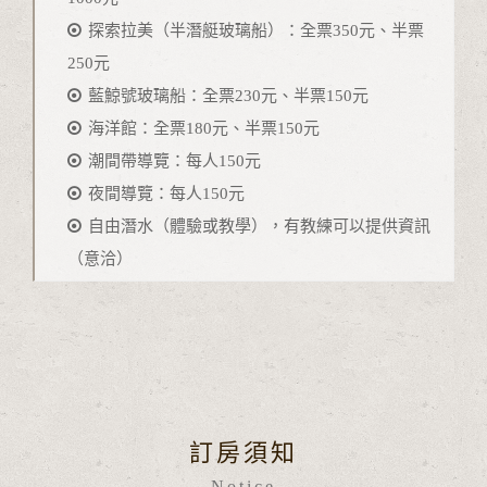
探索拉美（半潛艇玻璃船）：全票350元、半票
250元
藍鯨號玻璃船：全票230元、半票150元
海洋館：全票180元、半票150元
潮間帶導覽：每人150元
夜間導覽：每人150元
自由潛水（體驗或教學），有教練可以提供資訊
（意洽）
訂房須知
Notice