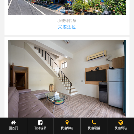
小琉球民宿
采蝶法拉
新進民宿
回首頁
聯絡哇靠
民宿導航
Facebook聯繫
民宿電話
民宿網站
沐嶼包棟民宿