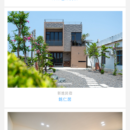
新進民宿
銘仁居