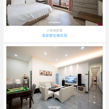
小琉球民宿
漫居閣包棟民宿