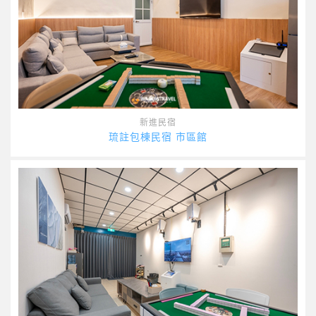
新進民宿
琉註包棟民宿 市區館