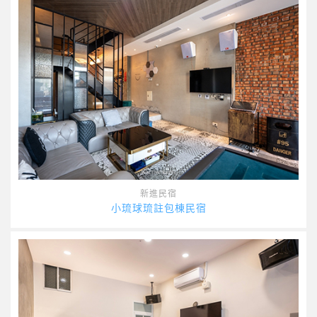
新進民宿
小琉球琉註包棟民宿