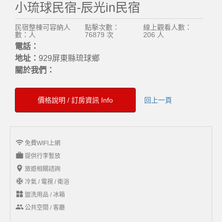
小琉球民宿-辰光in民宿
民宿整棟可容納人
點擊次數：
線上觀看人數：
數：人
76879 次
206 人
電話：
地址：
929屏東縣琉球鄉
關於我們：
價格說明 / 訂房資訊 Info
回上一頁
wifi
免費WIFI上網
work
提供行李暫放
add_location
旅遊相關諮詢
ac_unit
冷氣 / 電視 / 衛浴
widgets
盥洗用品 / 冰箱
group
公共空間 / 客廳