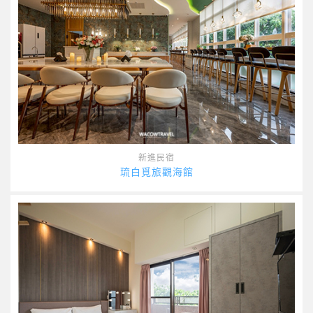
新進民宿
琉白覓旅觀海館