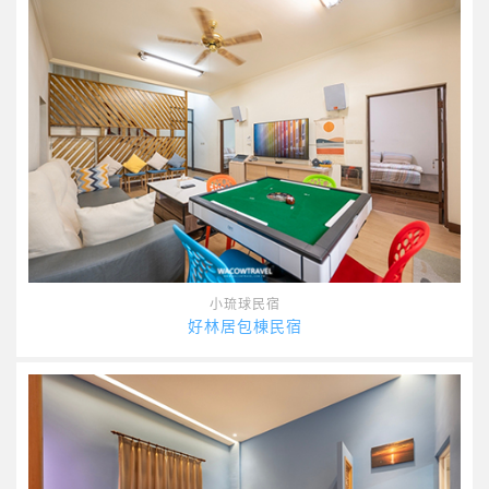
小琉球民宿
好林居包棟民宿