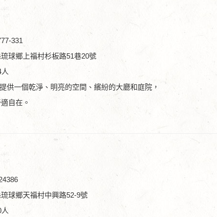
7-331
琉球鄉上福村杉板路51巷20號
4人
ful)，提供一個乾淨、明亮的空間、繽紛的大廳和庭院，
舒適自在。
4386
琉球鄉天福村中興路52-9號
0人