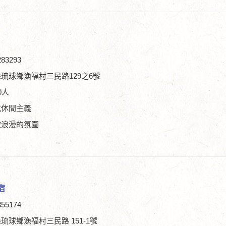
83293
琉球鄉漁福村三民路129之6號
0人
式休間主義
微浪漫的氛圍
宿
55174
球鄉漁福村三民路 151-1號