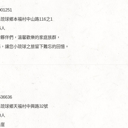
01251
琉球鄉本福村中山路116之1
6人
的夥伴們，溫馨歡樂的家庭族群，
務，讓您小琉球之旅留下難忘的回憶。
36636
琉球鄉天福村中興路32號
0人
山崖