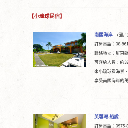
【小琉球民宿】
南國海岸
(圖片
訂房電話：08-861
聯絡地址：屏東縣
可容納人數：約3
來小琉球看海景
享受南國海岸的
芙蓉灣-船說
訂房電話：0975-8