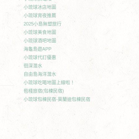
小琉球冰店地圖
小琉球宵夜推薦
2025小島無塑旅行
小琉球美食地圖
小琉球酒吧地圖
海龜島遊APP
小琉球代訂優惠
徊深潛水
自由島海洋潛水
小琉球吃喝地圖上線啦！
苞棧旅宿(包棟民宿)
小琉球包棟民宿-莫蘭迪包棟民宿