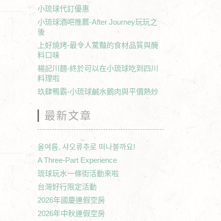
小琉球代訂優惠
小琉球酒吧推薦-After Journey玩玩之
後
上好燒烤-最令人驚豔的食材品質與醃
料口味
楊記川麵-終於可以在小琉球吃到四川
料理啦
玖肆鴨霸-小琉球鹹水鵝肉與平價熱炒
最新文章
올여름, 샤오류추로 떠나볼까요!
A Three-Part Experience
琉球玩水一條街活動來啦
台灣好行限定活動
2026年國慶連假空房
2026年中秋連假空房