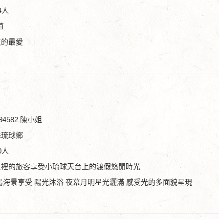
4人
值
友的最愛
94582 陳小姐
縣琉球鄉
0人
這裡的旅客享受小琉球天台上的渡假悠閒時光
島海景享受 陽光沐浴 夜幕月明星光灑滿 感受光的多面貌呈現