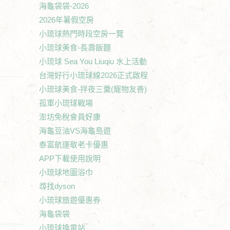
海龜袋袋-2026
2026年暑假空房
小琉球熱門時段空房一覽
小琉球美食-長壽飯麵
小琉球 Sea You Liuqiu 水上活動
台灣好行小琉球線2026正式啟程
小琉球美食-拌夜三羹(寵物友善)
孤軍小琉球戰場
澎坊免稅會員好康
海龜豆油VS海龜島遊
泰富航運敬老卡優惠
APP下載使用說明
小琉球地圖浴巾
尋找dyson
小琉球旅遊優惠券
海龜袋袋
小琉球換電站