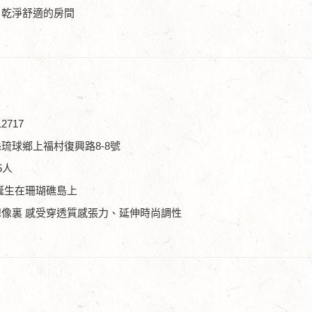
，乾淨舒適的房間
2717
琉球鄉上福村復興路8-8號
5人
誕生在珊瑚礁島上
像裏 感受穿透質感張力、延伸時尚調性