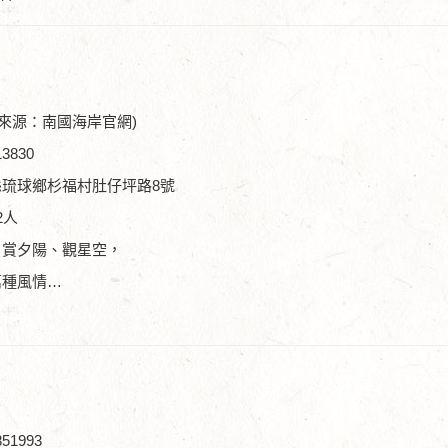
來源：南國海岸官網)
3830
琉球鄉杉福村肚仔坪路8號
2人
、賞夕陽、觀星空，
萬種風情…
51993